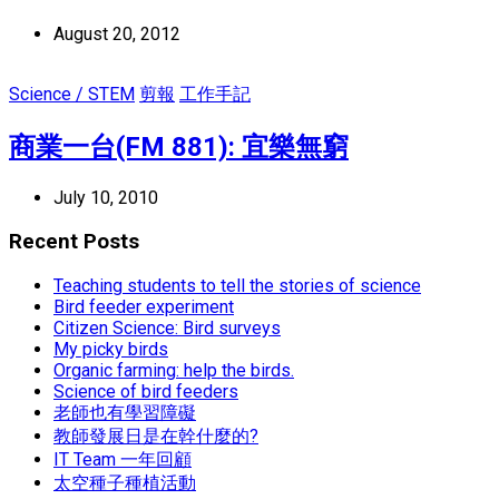
August 20, 2012
Science / STEM
剪報
工作手記
商業一台(FM 881): 宜樂無窮
July 10, 2010
Recent Posts
Teaching students to tell the stories of science
Bird feeder experiment
Citizen Science: Bird surveys
My picky birds
Organic farming: help the birds.
Science of bird feeders
老師也有學習障礙
教師發展日是在幹什麼的?
IT Team 一年回顧
太空種子種植活動