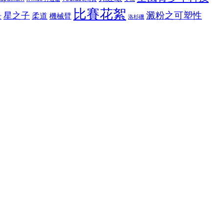
比賽花絮
星之子
澱粉之可塑性
柔道
機械臂
女
洛杉磯