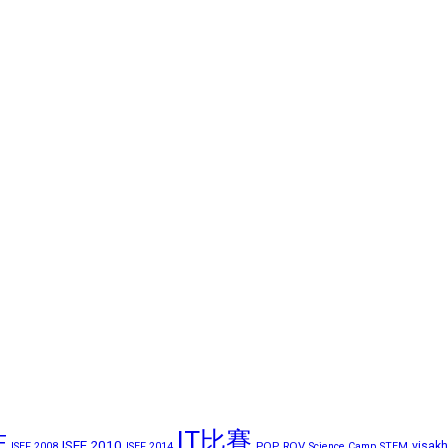
IT比賽
F
ISEF 2010
POP
ROV
visak
ISEF 2008
ISEF 2014
Science Camp
STEM