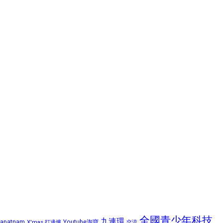
全國青少年科技
九連環
hapatnam
X'mas 打邊爐
Youtube淘寶
交流