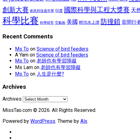
國際科學與工程大獎賽
創新大賽
天
印度
創意科技嘉年華
科學比賽
防撞鎖
美國
音間行
輕功水上漂
空氣炮
科學研究
Recent Comments
Ms To
on
Science of bird feeders
A Yam
on
Science of bird feeders
Ms To
on
老師也有學習障礙
Ms Lam
on
老師也有學習障礙
Ms To
on
人生是什麼?
Archives
Archives
MissTao.com © 2026. All Rights Reserved.
Powered by
WordPress
. Theme by
Alx
.