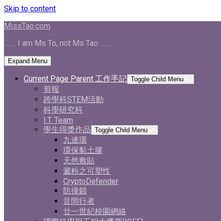
Skip to content
MissTao.com
… … I am Ms To, not Ms Tao … …
Expand Menu
Current Page Parent
工作手記
Toggle Child Menu
剪報
跨學科STEM活動
科學研究科
I.T. Team
學生得獎作品
Toggle Child Menu
九連環
環保黏土膠
天然敷貼
澱粉之可塑性
CryptoDefender
防撞鎖
音間行者
廿一世紀校園網絡