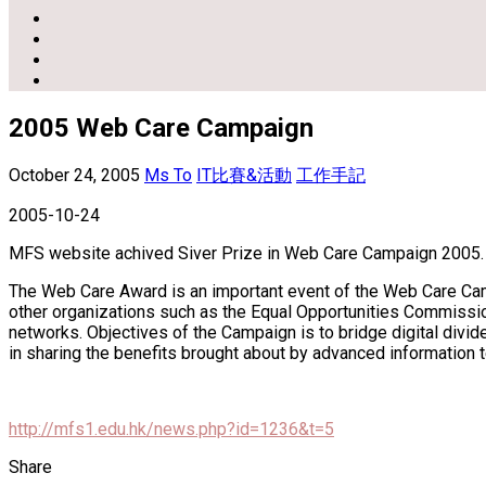
2005 Web Care Campaign
October 24, 2005
Ms To
IT比賽&活動
工作手記
2005-10-24
MFS website achived Siver Prize in Web Care Campaign 2005.
The Web Care Award is an important event of the Web Care Camp
other organizations such as the Equal Opportunities Commissi
networks. Objectives of the Campaign is to bridge digital divid
in sharing the benefits brought about by advanced information 
http://mfs1.edu.hk/news.php?id=1236&t=5
Share