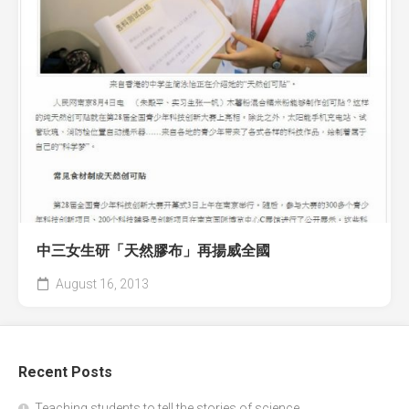
中三女生研「天然膠布」再揚威全國
August 16, 2013
Recent Posts
Teaching students to tell the stories of science