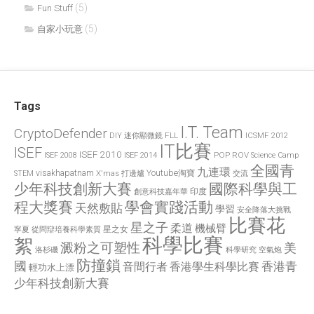
(5)
Fun Stuff
(5)
自家小玩意
Tags
I.T. Team
CryptoDefender
FLL
ICSMF 2012
DIY 迷你顯微鏡
IT比賽
ISEF
ISEF 2010
POP
ROV
ISEF 2008
ISEF 2014
Science Camp
全國青
九連環
visakhapatnam
X'mas 打邊爐
Youtube淘寶
STEM
交流
國際科學與工
少年科技創新大賽
印度
創意科技嘉年華
程大獎賽
學會實踐活動
天然敷貼
學習
安全降落大挑戰
比賽花
星之子
柔道
機械臂
星之女
寧夏
從問辯培養科學素質
科學比賽
絮
澱粉之可塑性
美
洛杉磯
空氣炮
科學研究
防撞鎖
國
香港青
香港學生科學比賽
音間行者
輕功水上漂
少年科技創新大賽