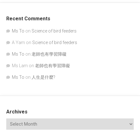
Recent Comments
Ms To
on
Science of bird feeders
A Yam
on
Science of bird feeders
Ms To
on
老師也有學習障礙
Ms Lam
on
老師也有學習障礙
Ms To
on
人生是什麼?
Archives