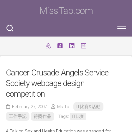
Skip
MissTao.com
to
content
工作手記
IT小百科
剪報
Cancer Crusade Angels Service
跨學科STEM活動
柔道部
ICT Poster
Society webpage design
科學研究科
ICT 補充
我是Ms To
柔道手帳
competition
I.T. Team
SBA
練習時間表
我的獎項
February 27, 2007
Ms To
IT比賽&活動
學生得獎作品
IT比賽&活動
注意事項
我的文章
工作手記
得獎作品
Tags:
IT比賽
國際科學與工程大獎賽(ISEF)
九連環
自家小玩意
A Talk on Sex and Health Education was arranged for