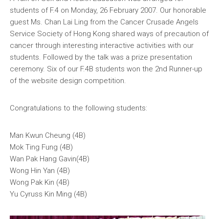
全國青少年科技創新大賽 (CASTIC)
環保黏土膠
students of F.4 on Monday, 26 February 2007. Our honorable
guest Ms. Chan Lai Ling from the Cancer Crusade Angels
香港青少年科技創新大賽
天然敷貼
Service Society of Hong Kong shared ways of precaution of
cancer through interesting interactive activities with our
香港學生科學比賽
澱粉之可塑性
students. Followed by the talk was a prize presentation
ceremony. Six of our F.4B students won the 2nd Runner-up
CryptoDefender
of the website design competition.
防撞鎖
Congratulations to the following students:
音間行者
Man Kwun Cheung (4B)
廿一世紀校園網絡
Mok Ting Fung (4B)
Wan Pak Hang Gavin(4B)
Wong Hin Yan (4B)
Wong Pak Kin (4B)
Yu Cyruss Kin Ming (4B)