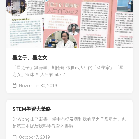
全國青少年科技創新大賽 (CASTIC)
環保黏土膠
香港青少年科技創新大賽
天然敷貼
香港學生科學比賽
澱粉之可塑性
CryptoDefender
星之子、星之女
防撞鎖
「星之子」劉德誠、劉德健: 做自己人生的「科學家」 「星
之女」簡泳怡: 人生有take 2
音間行者
November 30, 2019
廿一世紀校園網絡
STEM學習大策略
Dr Wong 出了新書，當中有提及我和我的星之子及星之。也
是第三本提及我科學教育的書啦!
October 7, 2019