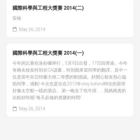
國際科學與工程大獎賽 2014(二)
安檢
May 26, 2014
國際科學與工程大獎賽 2014(一)
今年的比賽在洛杉磯舉行，5月9日出發，17日回香港。今年
有兩名校友特別在CA讀書，特別跑來當同學的翻譯。其中一
位是當年在亞特蘭大得二等獎的劉德誠。好開心校友熱心協
助同學，感動! 今次也是住在2013年stay behind時住的那所
好像太空船一樣的酒店。 第一晚去了吃牛排… … 我媽媽煮的
比較好吃呢! 每天必做的煮膠的時間!
May 26, 2014