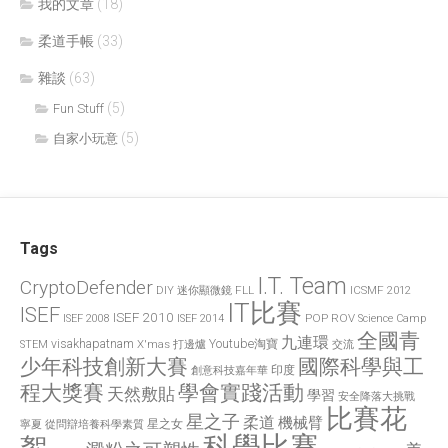
我的文章
(18)
柔道手帳
(33)
雜談
(63)
(5)
Fun Stuff
(5)
自家小玩意
Tags
I.T. Team
CryptoDefender
FLL
ICSMF 2012
DIY 迷你顯微鏡
IT比賽
ISEF
ISEF 2010
POP
ROV
ISEF 2008
ISEF 2014
Science Camp
全國青
九連環
visakhapatnam
X'mas 打邊爐
Youtube淘寶
STEM
交流
國際科學與工
少年科技創新大賽
印度
創意科技嘉年華
程大獎賽
學會實踐活動
天然敷貼
學習
安全降落大挑戰
比賽花
星之子
柔道
機械臂
星之女
寧夏
從問辯培養科學素質
科學比賽