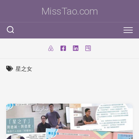
Skip
MissTao.com
to
content
工作手記
IT小百科
剪報
星之女
跨學科STEM活動
柔道部
ICT Poster
科學研究科
ICT 補充
我是Ms To
柔道手帳
I.T. Team
SBA
練習時間表
我的獎項
學生得獎作品
IT比賽&活動
注意事項
我的文章
國際科學與工程大獎賽(ISEF)
九連環
自家小玩意