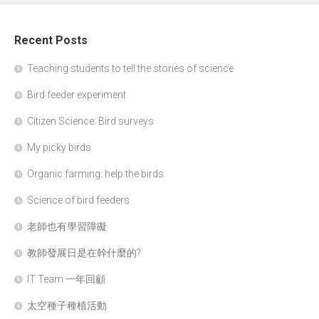
Recent Posts
Teaching students to tell the stories of science
Bird feeder experiment
Citizen Science: Bird surveys
My picky birds
Organic farming: help the birds.
Science of bird feeders
老師也有學習障礙
教師發展日是在幹什麼的?
IT Team 一年回顧
太空種子種植活動