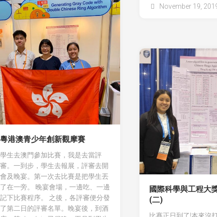
November 19, 201
粵港澳青少年創新觀摩賽
學生去澳門參加比賽，我是去當評
審。一到步，學生去報展，評審去開
會及晚宴。第一次去比賽是把學生丟
了在一旁。 晚宴會場，一邊吃、一邊
國際科學與工程大獎賽
記下比賽程序。 之後，各評審便分發
(二)
了第二日的評審名單。晚宴後，到酒
比賽正日到了!本來沒