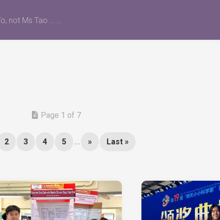
o, not Ms Tao … …
Page 1 of 7
2
3
4
5
...
»
Last »