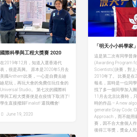
「明天小小科學家
國際科學與工程大獎賽 2020
這是第二次有同學晉身
在2019年12月，知道入選香港代
(Awarding Program fo
表，很是高興。 原本是2020年5月去
Scientists)決賽，
美國Anthem比賽，一心是自費去廸
2010年了。 比賽是在2
廸尼玩，再玩大會的免費任玩任食的
報名，當時是一位同學
Universal Studio。 第七次的國際科
找了多一個同學加入團
學與工程大獎賽便是在疫情下取消了!
11月去北京比賽時，
學生直接撥歸Finalist! 還我機會!
時的作品 – A new algor
generate Gray Code: C
June 19, 2020
Approach，而不能
賽，因不合大會個人作
後得三等獎，獎金人民幣