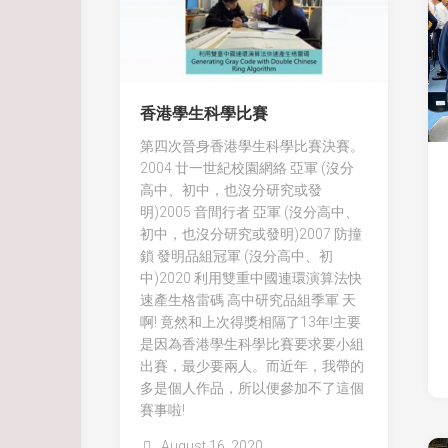
香港學生科學比賽
第四次晉身香港學生科學比賽決賽。
2004 廿一世紀校園網絡 亞軍 (沒分
高中、初中，也沒分研究或發
明)2005 音間行者 亞軍 (沒分高中、
初中，也沒分研究或發明)2007 防撞
鎖 發明品組冠軍 (沒分高中、初
中)2020 利用雙重中國連環演算法快
速產生格雷碼 高中研究品組季軍 天
啊! 竟然和上次得獎相隔了13年!主要
是因為香港學生科學比賽要求要小組
出賽，最少要兩人。而近年，我帶的
多是個人作品，所以便參加不了這個
賽事啦!
August 16, 2020