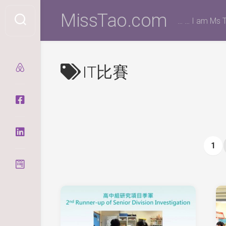
Skip
MissTao.com
to
… … I am Ms T
content
IT比賽
1