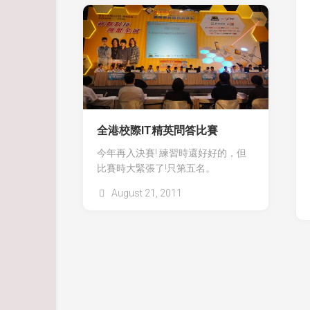
全港校際IT精英問答比賽
今年再入決賽! 練習時還好好的，但
比賽時大緊張了!只第五名。
August 21, 2011