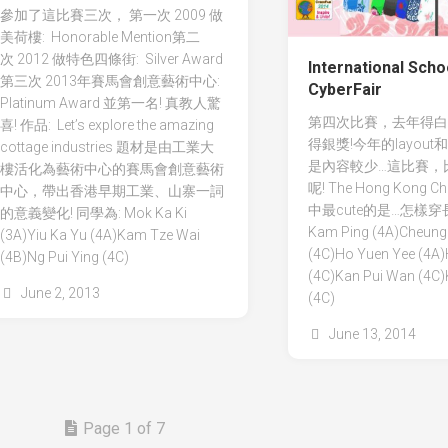
參加了這比賽三次， 第一次 2009 做
美荷樓: Honorable Mention第二
次 2012 做特色四條街: Silver Award
International Scho
第三次 2013年賽馬會創意藝術中心:
CyberFair
Platinum Award 並第一名! 真教人驚
第四次比賽，去年得白金
喜! 作品: Let’s explore the amazing
得銀獎!今年的layou
cottage industries 題材是由工業大
是內容較少…這比賽，
樓活化為藝術中心的賽馬會創意藝術
呢! The Hong Kong C
中心，帶出香港早期工業、山寨一詞
中最cute的是…怎樣穿長
的意義變化! 同學為: Mok Ka Ki
Kam Ping (4A)Cheung
(3A)Yiu Ka Yu (4A)Kam Tze Wai
(4C)Ho Yuen Yee (4A
(4B)Ng Pui Ying (4C)
(4C)Kan Pui Wan (4C)
June 2, 2013
(4C)
June 13, 2014
Page 1 of 7