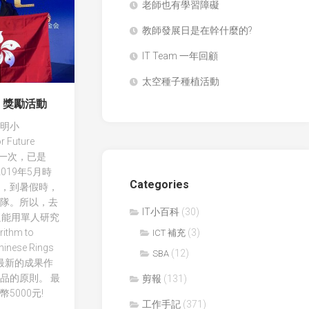
老師也有學習障礙
學
九
生
連
教師發展日是在幹什麼的?
得
環
獎
IT Team 一年回顧
環
作
保
品
太空種子種植活動
黏
國
」獎勵活動
土
際
膠
明小
科
天
學
r Future
然
與
對上一次，已是
敷
工
019年5月時
貼
程
Categories
，到暑假時，
大
隊。所以，去
澱
獎
IT小百科
(30)
只能用單人研究
粉
賽
ithm to
之
(3)
ICT 補充
(ISEF)
可
hinese Rings
(12)
SBA
塑
全
用最新的成果作
性
國
品的原則。 最
剪報
(131)
青
5000元!
CryptoDefender
少
工作手記
(371)