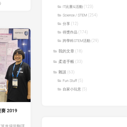
年
9
防
(123)
IT比賽&活動
科
撞
技
(254)
Science / STEM
鎖
創
(12)
分享
新
音
大
間
(174)
得獎作品
賽
行
(29)
跨學科STEM活動
(CASTIC)
者
我的文章
(18)
香
廿
港
一
柔道手帳
(33)
青
世
少
紀
雜談
(63)
年
校
科
(5)
園
Fun Stuff
技
網
(5)
自家小玩意
創
絡
新
大
賽
 2019
香
港
打算進場當翻譯