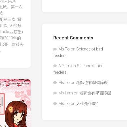
程大獎賽
鳳凰城。第一次:
次:
聖荷西)第三次: 澱
四次: 天然敷
Tack(匹茲堡)
Recent Comments
2013年的
比賽，次後去
Ms To
on
Science of bird
。
feeders
A Yam
on
Science of bird
feeders
Ms To
on
老師也有學習障礙
Ms Lam
on
老師也有學習障礙
Ms To
on
人生是什麼?