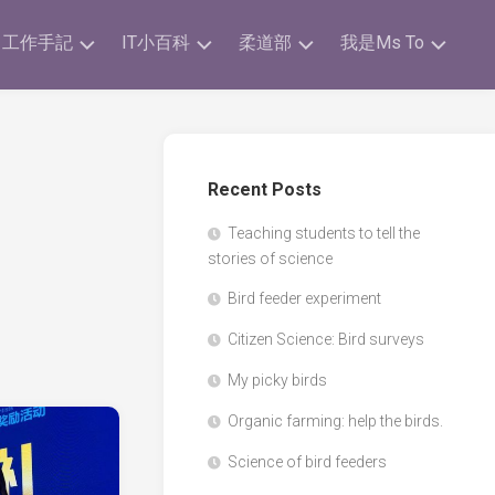
工作手記
IT小百科
柔道部
我是Ms To
剪
ICT
柔
我
報
Poster
道
的
手
獎
跨
ICT
帳
項
Recent Posts
學
補
科
充
練
我
Teaching students to tell the
STEM
習
的
SBA
stories of science
活
時
文
動
間
章
IT
Bird feeder experiment
表
比
科
自
賽
Citizen Science: Bird surveys
學
注
家
&
研
意
小
活
My picky birds
究
事
玩
動
科
項
意
Organic farming: help the birds.
I.T.
Science of bird feeders
Team