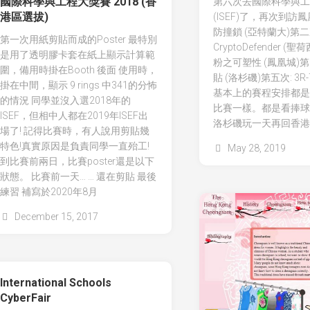
國際科學與工程大獎賽 2018 (香
第六次去國際科學與工
港區選拔)
(ISEF)了，再次到訪
防撞鎖 (亞特蘭大)第二
第一次用紙剪貼而成的Poster 最特別
CryptoDefender (
是用了透明膠卡套在紙上顯示計算範
粉之可塑性 (鳳凰城)第
圍，備用時掛在Booth 後面 使用時，
貼 (洛杉磯)第五次: 3R-
掛在中間，顯示 9 rings 中341的分怖
基本上的賽程安排都是和
的情況 同學並沒入選2018年的
比賽一樣。都是看捧球
ISEF，但相中人都在2019年ISEF出
洛杉磯玩一天再回香港
場了! 記得比賽時，有人說用剪貼幾
特色!真實原因是負責同學一直殆工!
May 28, 2019
到比賽前兩日，比賽poster還是以下
狀態。 比賽前一天… … 還在剪貼 最後
練習 補寫於2020年8月
December 15, 2017
International Schools
CyberFair