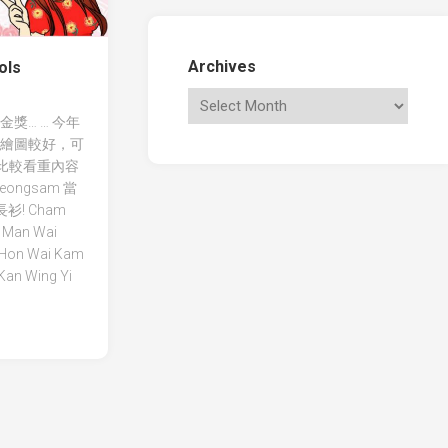
Archives
ols
獎… … 今年
t和繪圖較好，可
比較看重內容
heongsam 當
衫! Cham
 Man Wai
)Hon Wai Kam
Kan Wing Yi