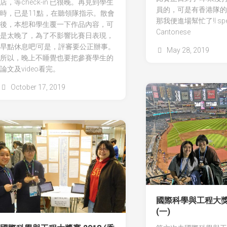
店，等check-in 已很晚。再見到學生
員的，可是有香港隊的
時，已是11點，在聽領隊指示。散會
那我便進場幫忙了!I spe
後，本想和學生覆一下作品內容，可
Cantonese
是太晚了，為了不影響比賽日表現，
早點休息吧!可是，評審要公正辦事。
May 28, 2019
所以，晚上不睡覺也要把參賽學生的
論文及video看完。
October 17, 2019
國際科學與工程大獎賽
(一)