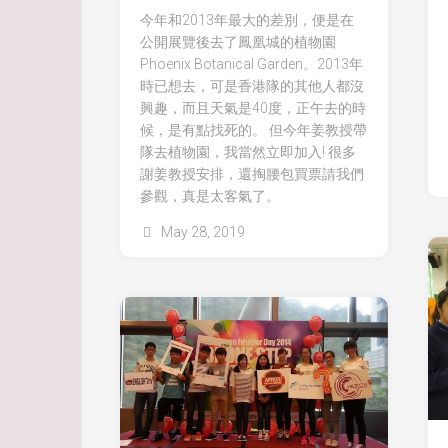
今年和2013年最大的差別，便是在
公開展覽後去了鳳凰城的植物園
Phoenix Botanical Garden。2013年
時已想去，可是香港隊的其他人都沒
興趣，而且天氣是40度，正午去的時
候，是有點找死的。 但今年姜教授帶
隊去植物園，我當然立即加入! 很多
謝姜教授安排，還掏腰包買票請我們
參觀，真是太客氣了。
May 28, 2019