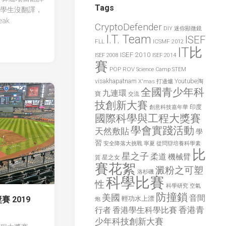
學
Tags
學生沒翻譯，
生
ak
科
CryptoDefender
DIY 迷你顯微鏡
學
I.T. Team
ISEF
FLL
ICSMF 2012
比
IT比
ISEF 2010
賽
ISEF 2008
ISEF 2014
賽
POP
ROV
Science Camp
STEM
visakhapatnam
X'mas 打邊爐
Youtube淘
全國青少年科
九連環
寶
交流
技創新大賽
印度
創意科技嘉年華
國際科學與工程大獎賽
學會實踐活動
天然敷貼
學
習
安全降落大挑戰
寧夏
從問辯培養科學素
比
星之子
柔道
機械臂
星之女
質
賽花絮
澱粉之可塑
洛杉磯
科學比賽
性
空氣
科學研究
防撞鎖
美國
音間
輕功水上漂
 2019
炮
香港青
香港學生科學比賽
行者
少年科技創新大賽