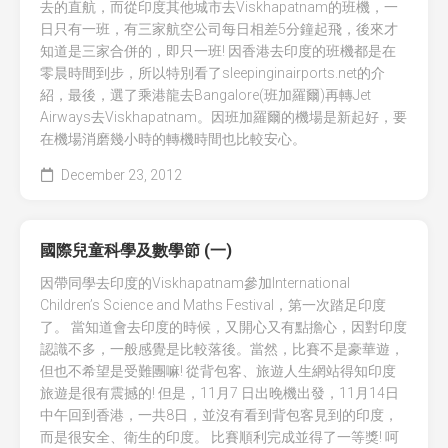
去的直航，而從印度其他城市去Viskhapatnam的班機，一
日只有一班，有三家航空公司每日相差5分鐘起飛，後來才
知道是三家合併的，即只一班! 因香港去印度的班機都是在
零晨時間到步，所以特別看了sleepinginairports.net的介
紹，最後，選了乘港龍去Bangalore(班加羅爾)再轉Jet
Airways去Viskhapatnam。因班加羅爾的機場是新起好，要
在機場消磨幾小時的轉機時間也比較安心。
December 23, 2012
國際兒童科學及數學節 (一)
因帶同學去印度的Viskhapatnam參加International
Children’s Science and Maths Festival，第一次踏足印度
了。 當知道會去印度的時候，又開心又有點擔心，因對印度
認識不多，一般感覺是比較落後。當然，比賽不是豪華遊，
但也不希望是受難團嘛! 從背包客、旅遊人生網站得知印度
旅遊是很有震撼的! 但是，11月7 日出晚機出發，11月14日
中午回到香港，一共8日，並沒有看到背包客見到的印度，
而是很安全、衛生的印度。 比賽順利完成並得了一等獎! 呵