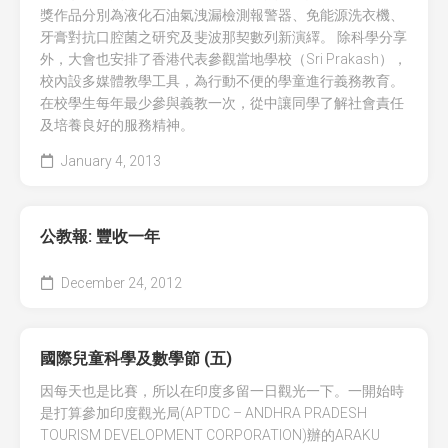
獎作品分別為液化石油氣洩漏檢測報警器、免能源洗衣機、
全國青少年科技創新大賽 (CASTIC)
環保黏土膠
牙膏對抗口腔菌之研究及斐波那契數列新演繹。 除科學分享
外，大會也安排了香港代表參觀當地學校（Sri Prakash），
香港青少年科技創新大賽
天然敷貼
校內設多媒體教學工具，為行動不便的學童進行義務教育。
在校學生每年最少參與義教一次，從中讓同學了解社會責任
香港學生科學比賽
澱粉之可塑性
及培養良好的服務精神。
CryptoDefender
January 4, 2013
防撞鎖
公教報: 豐收一年
音間行者
December 24, 2012
廿一世紀校園網絡
國際兒童科學及數學節 (五)
因每天也是比賽，所以在印度多留一日觀光一下。一開始時
是打算參加印度觀光局(APTDC – ANDHRA PRADESH
TOURISM DEVELOPMENT CORPORATION)辦的ARAKU