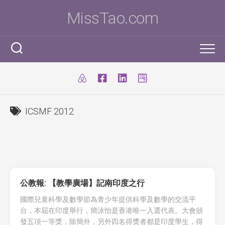
Skip
MissTao.com
to
content
工作手記
IT小百科
剪報
ICSMF 2012
跨學科STEM活動
柔道部
ICT Poster
科學研究科
ICT 補充
我是Ms To
柔道手帳
I.T. Team
SBA
練習時間表
我的獎項
公教報: 【教學廣場】記南印度之行
學生得獎作品
IT比賽&活動
注意事項
我的文章
國際兒童科學及數學節為青少年提供科學及數學的交流平
台，本屆在印度舉行，簡泳怡是香港唯一入選代表。大會頒
國際科學與工程大獎賽(ISEF)
九連環
自家小玩意
發五項一等獎，除簡外，另外四名得獎者都是印度學生，得