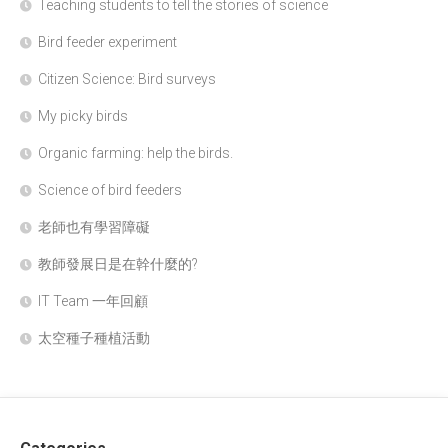
Teaching students to tell the stories of science
Bird feeder experiment
Citizen Science: Bird surveys
My picky birds
Organic farming: help the birds.
Science of bird feeders
老師也有學習障礙
教師發展日是在幹什麼的?
IT Team 一年回顧
太空種子種植活動