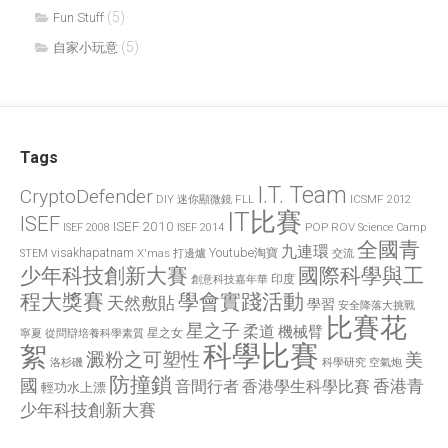
(5)
Fun Stuff
(5)
自家小玩意
Tags
I.T. Team
CryptoDefender
FLL
ICSMF 2012
DIY 迷你顯微鏡
IT比賽
ISEF
ISEF 2010
POP
ROV
ISEF 2008
ISEF 2014
Science Camp
全國青
九連環
visakhapatnam
X'mas 打邊爐
Youtube淘寶
STEM
交流
國際科學與工
少年科技創新大賽
印度
創意科技嘉年華
程大獎賽
學會實踐活動
天然敷貼
學習
安全降落大挑戰
比賽花
星之子
柔道
機械臂
星之女
寧夏
從問辯培養科學素質
科學比賽
絮
澱粉之可塑性
美
洛杉磯
空氣炮
科學研究
防撞鎖
國
香港青
香港學生科學比賽
音間行者
輕功水上漂
少年科技創新大賽