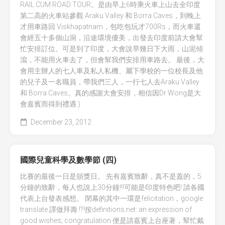
RAIL CUM ROAD TOUR。是由早上6時乘火車上山去全印度
第二高的火車站參觀 Araku Valley 和 Borra Caves，到晚上
才用車路回 Viskhapatnam，包吃包玩才700Rs，而火車還
會經五十多個山洞，沿途環境優美，出發去印度前請大會幫
忙安排訂位。可是到了印度，大會說早幾日下大雨，山泥傾
瀉，不能用火車去了，但會幫我們安排用車路去。 最後，大
會用主辦人的七人車及私人私機、屬下學校的一位校長及他
的兒子及一名職員，帶我們三人，一行七人去Araku Valley
和 Borra Caves。真的感謝大會安排，相信因Dr Wong是大
會嘉賓而得到禮遇:)
December 23, 2012
國際兒童科學及數學節 (四)
比賽的最後一日是頒獎日。 先有嘉賓致辭，真不是蓋的，5
分鐘的致辭，每人也說上30分鐘!!!可能是印度特色吧! 請各國
代表上台發表感想。 閉幕的其中一環是felicitation，google
translate 譯做拜壽 !?!按definitions.net: an expression of
good wishes; congratulation.便是請嘉賓上台座著，幫忙戴