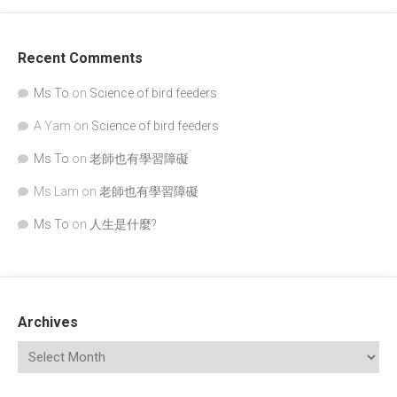
Recent Comments
Ms To
on
Science of bird feeders
A Yam
on
Science of bird feeders
Ms To
on
老師也有學習障礙
Ms Lam
on
老師也有學習障礙
Ms To
on
人生是什麼?
Archives