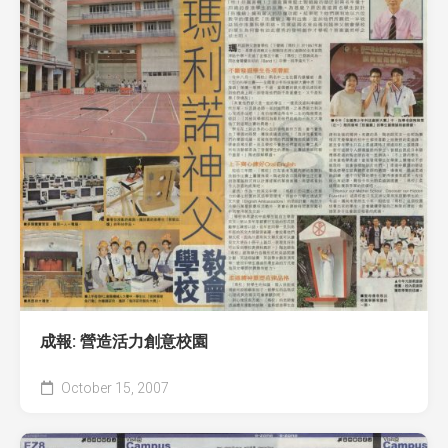
全國青少年科技創新大賽 (CASTIC)
環保黏土膠
香港青少年科技創新大賽
天然敷貼
香港學生科學比賽
澱粉之可塑性
CryptoDefender
防撞鎖
音間行者
廿一世紀校園網絡
成報: 營造活力創意校園
October 15, 2007