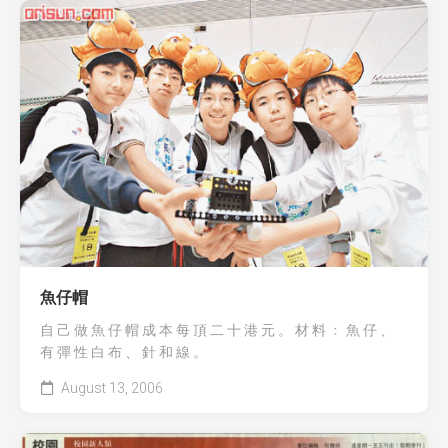
魚仔帽
自 己 做 魚 仔 帽 成 本 每 頂 二 十 港 元 。 材 料 ﹕ 魚 仔 、
有 彈 性 白 布 、 針 和 線 。
August 13, 2006