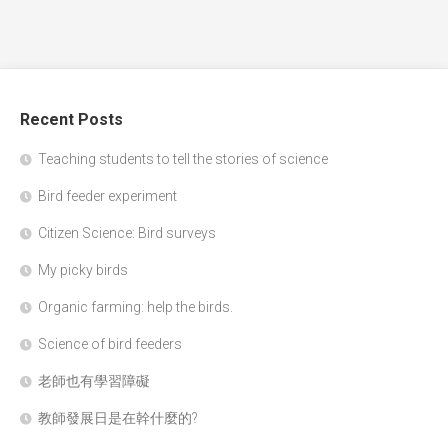
Recent Posts
Teaching students to tell the stories of science
Bird feeder experiment
Citizen Science: Bird surveys
My picky birds
Organic farming: help the birds.
Science of bird feeders
老師也有學習障礙
教師發展日是在幹什麼的?