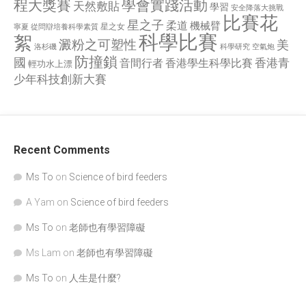
程大獎賽
學會實踐活動
天然敷貼
學習
安全降落大挑戰
比賽花
星之子
柔道
機械臂
星之女
寧夏
從問辯培養科學素質
科學比賽
絮
澱粉之可塑性
美
洛杉磯
空氣炮
科學研究
防撞鎖
國
香港青
香港學生科學比賽
音間行者
輕功水上漂
少年科技創新大賽
Recent Comments
Ms To
on
Science of bird feeders
A Yam
on
Science of bird feeders
Ms To
on
老師也有學習障礙
Ms Lam
on
老師也有學習障礙
Ms To
on
人生是什麼?