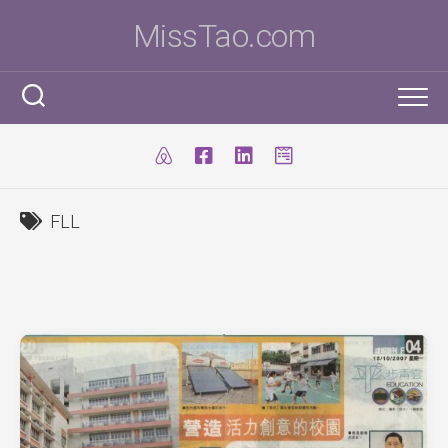
Skip
MissTao.com
to
content
工作手記
IT小百科
剪報
FLL
跨學科STEM活動
柔道部
ICT Poster
科學研究科
ICT 補充
我是Ms To
柔道手帳
I.T. Team
SBA
練習時間表
我的獎項
學生得獎作品
IT比賽&活動
注意事項
我的文章
國際科學與工程大獎賽(ISEF)
九連環
自家小玩意