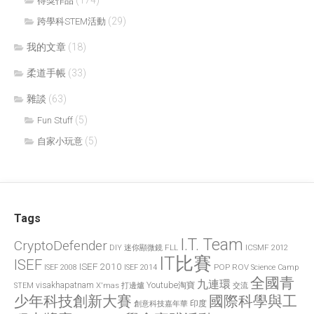
(174)
得獎作品
(29)
跨學科STEM活動
我的文章
(18)
柔道手帳
(33)
雜談
(63)
(5)
Fun Stuff
(5)
自家小玩意
Tags
I.T. Team
CryptoDefender
FLL
ICSMF 2012
DIY 迷你顯微鏡
IT比賽
ISEF
ISEF 2010
POP
ROV
ISEF 2008
ISEF 2014
Science Camp
全國青
九連環
visakhapatnam
X'mas 打邊爐
Youtube淘寶
STEM
交流
國際科學與工
少年科技創新大賽
印度
創意科技嘉年華