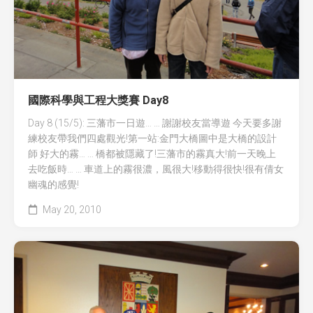
國際科學與工程大獎賽 Day8
Day 8 (15/5): 三藩市一日遊… … 謝謝校友當導遊 今天要多謝
練校友帶我們四處觀光!第一站:金門大橋圖中是大橋的設計
師 好大的霧… … 橋都被隱藏了!三藩市的霧真大!前一天晚上
去吃飯時… … 車道上的霧很濃，風很大!移動得很快!很有倩女
幽魂的感覺!
May 20, 2010