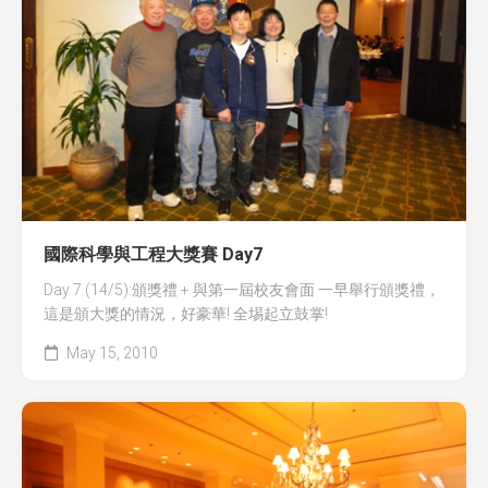
國際科學與工程大獎賽 Day7
Day 7 (14/5):頒獎禮 + 與第一屆校友會面 一早舉行頒獎禮，
這是頒大獎的情況，好豪華! 全埸起立鼓掌!
May 15, 2010