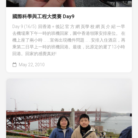
國際科學與工程大獎賽 Day9
Day 9 (16/5): 回香港 + 後記 官 方 網 頁學 校 網 頁 介 紹 一早
去機場乘下午一時的班機回家，圖中香港領隊安排座位。 在
機上座了兩小時 … …宣佈出現機件問題 … ..安排入住酒店，再
乘第二日早上一時的班機回港。最後，比原定的遲了12小時
回港。回家的感覺真好!
May 22, 2010