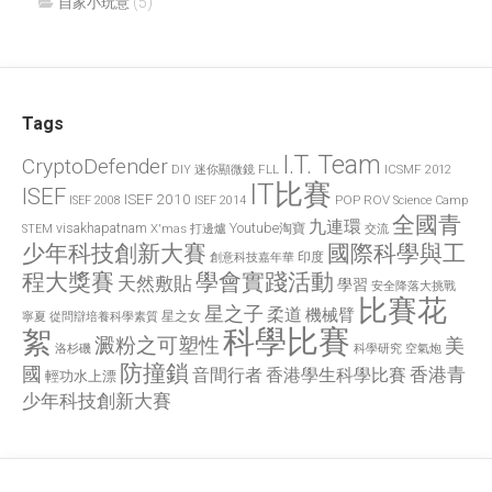
(5)
自家小玩意
Tags
I.T. Team
CryptoDefender
FLL
ICSMF 2012
DIY 迷你顯微鏡
IT比賽
ISEF
ISEF 2010
POP
ROV
ISEF 2008
ISEF 2014
Science Camp
全國青
九連環
visakhapatnam
X'mas 打邊爐
Youtube淘寶
STEM
交流
國際科學與工
少年科技創新大賽
印度
創意科技嘉年華
程大獎賽
學會實踐活動
天然敷貼
學習
安全降落大挑戰
比賽花
星之子
柔道
機械臂
星之女
寧夏
從問辯培養科學素質
科學比賽
絮
澱粉之可塑性
美
洛杉磯
空氣炮
科學研究
防撞鎖
國
香港青
香港學生科學比賽
音間行者
輕功水上漂
少年科技創新大賽