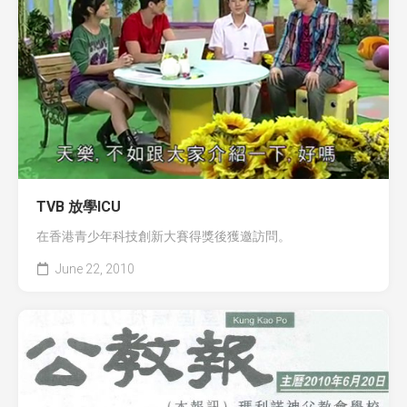
全國青少年科技創新大賽 (CASTIC)
環保黏土膠
香港青少年科技創新大賽
天然敷貼
香港學生科學比賽
澱粉之可塑性
CryptoDefender
防撞鎖
TVB 放學ICU
音間行者
在香港青少年科技創新大賽得獎後獲邀訪問。
廿一世紀校園網絡
June 22, 2010