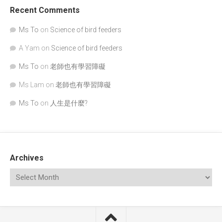
Recent Comments
Ms To
on
Science of bird feeders
A Yam
on
Science of bird feeders
Ms To
on
老師也有學習障礙
Ms Lam
on
老師也有學習障礙
Ms To
on
人生是什麼?
Archives