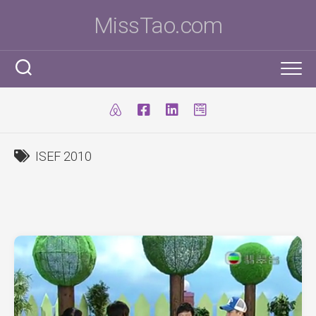
Skip
MissTao.com
to
content
工作手記
IT小百科
剪報
ISEF 2010
跨學科STEM活動
柔道部
ICT Poster
科學研究科
ICT 補充
我是Ms To
柔道手帳
I.T. Team
SBA
練習時間表
我的獎項
學生得獎作品
IT比賽&活動
注意事項
我的文章
國際科學與工程大獎賽(ISEF)
九連環
自家小玩意