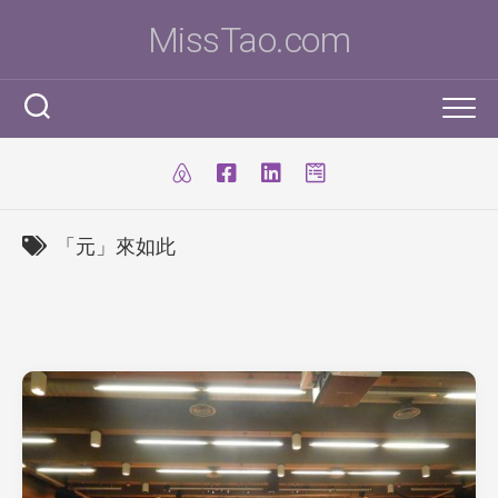
Skip
MissTao.com
to
content
工作手記
IT小百科
剪報
「元」來如此
跨學科STEM活動
柔道部
ICT Poster
科學研究科
ICT 補充
我是Ms To
柔道手帳
I.T. Team
SBA
練習時間表
我的獎項
學生得獎作品
IT比賽&活動
注意事項
我的文章
國際科學與工程大獎賽(ISEF)
九連環
自家小玩意