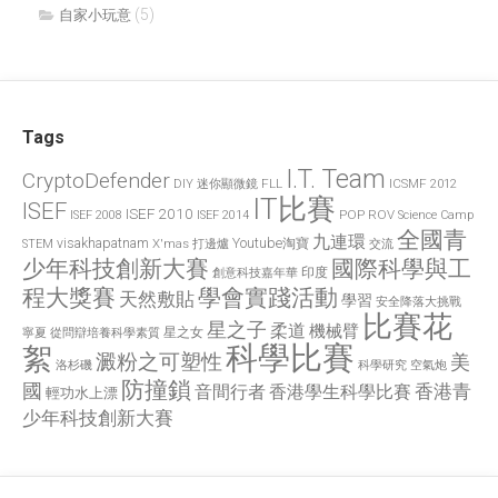
(5)
自家小玩意
Tags
I.T. Team
CryptoDefender
FLL
ICSMF 2012
DIY 迷你顯微鏡
IT比賽
ISEF
ISEF 2010
POP
ROV
ISEF 2008
ISEF 2014
Science Camp
全國青
九連環
visakhapatnam
X'mas 打邊爐
Youtube淘寶
STEM
交流
國際科學與工
少年科技創新大賽
印度
創意科技嘉年華
程大獎賽
學會實踐活動
天然敷貼
學習
安全降落大挑戰
比賽花
星之子
柔道
機械臂
星之女
寧夏
從問辯培養科學素質
科學比賽
絮
澱粉之可塑性
美
洛杉磯
空氣炮
科學研究
防撞鎖
國
香港青
香港學生科學比賽
音間行者
輕功水上漂
少年科技創新大賽