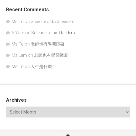
Recent Comments
Ms To
on
Science of bird feeders
A Yam
on
Science of bird feeders
Ms To
on
老師也有學習障礙
Ms Lam
on
老師也有學習障礙
Ms To
on
人生是什麼?
Archives