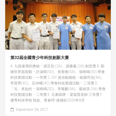
全國青少年科技創新大賽 (CASTIC)
環保黏土膠
香港青少年科技創新大賽
天然敷貼
香港學生科學比賽
澱粉之可塑性
CryptoDefender
防撞鎖
第32屆全國青少年科技創新大賽
音間行者
A. 九指連環的奧秘 – 謝芷彤 (2A)、謝書羲 (2A) 創意獎 B. 顯
微世界面面觀 – 許淑晴(5D)、黃善衡(5A)、張曉鳴(5D) 學會
廿一世紀校園網絡
科技實踐活動 – 一等獎 C. DIY 迷你顯微鏡 – 歐陽司倪(4A)、
李晉齊(4C)、呂仲權(4C) 學會科技實踐活動 – 二等獎 D.
「元」來如此 – 張曉鳴(5D)、李樂麒(4A)、嚴婥淇 (5A) 學會
科技實踐活動 – 二等獎 E. 元素紙牌 – 梁嘉賢老師 三等獎 F.
優秀科技學校 熱血、青春呵! 後補於2020年8月
September 28, 2017