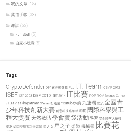
我的文章
(18)
柔道手帳
(33)
雜談
(63)
(5)
Fun Stuff
(5)
自家小玩意
Tags
I.T. Team
CryptoDefender
FLL
ICSMF 2012
DIY 迷你顯微鏡
IT比賽
ISEF
ISEF 2010
POP
ROV
ISEF 2008
ISEF 2014
Science Camp
全國青
九連環
visakhapatnam
X'mas 打邊爐
Youtube淘寶
STEM
交流
國際科學與工
少年科技創新大賽
印度
創意科技嘉年華
程大獎賽
學會實踐活動
天然敷貼
學習
安全降落大挑戰
比賽花
星之子
柔道
機械臂
星之女
寧夏
從問辯培養科學素質