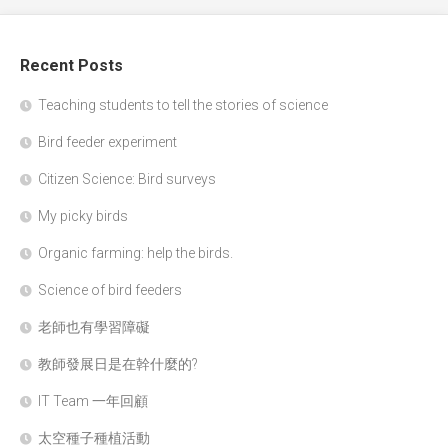
Recent Posts
Teaching students to tell the stories of science
Bird feeder experiment
Citizen Science: Bird surveys
My picky birds
Organic farming: help the birds.
Science of bird feeders
老師也有學習障礙
教師發展日是在幹什麼的?
IT Team 一年回顧
太空種子種植活動