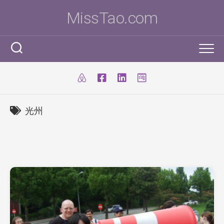
Skip
MissTao.com
to
content
工作手記
IT小百科
剪報
光州
跨學科STEM活動
柔道部
ICT Poster
科學研究科
ICT 補充
我是Ms To
柔道手帳
I.T. Team
SBA
練習時間表
我的獎項
學生得獎作品
IT比賽&活動
注意事項
我的文章
國際科學與工程大獎賽(ISEF)
九連環
自家小玩意