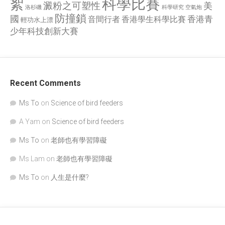
科學比賽
絮
澱粉之可塑性
美
洛杉磯
空氣炮
科學研究
防撞鎖
國
香港青
香港學生科學比賽
音間行者
輕功水上漂
少年科技創新大賽
Recent Comments
Ms To
on
Science of bird feeders
A Yam
on
Science of bird feeders
Ms To
on
老師也有學習障礙
Ms Lam
on
老師也有學習障礙
Ms To
on
人生是什麼?