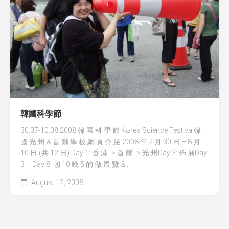
全國青少年科技創新大賽 (CASTIC)
環保黏土膠
香港青少年科技創新大賽
天然敷貼
香港學生科學比賽
澱粉之可塑性
CryptoDefender
防撞鎖
韓國科學節
音間行者
30.07-10.08.2008 韓 國 科 學 節 Korea Science Festival韓
國 光 州 & 首 爾 學 校 網 頁 介 紹 2008 年 7 月 30 日 – 8 月
廿一世紀校園網絡
10 日 (共 12 日) Day 1: 香 港 -> 首 爾 -> 光 州Day 2: 佈 展Day
3 – Day 8: 朝 10 晚 5 的 做 展 覽 &...
August 12, 2008