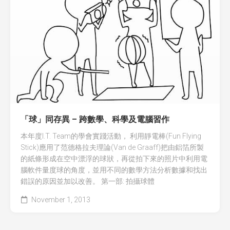
「球」同存異 – 跨數學、科學及電腦習作
本年度I.T. Team的學會實踐活動， 利用靜電棒(Fun Flying
Stick)應用了范德格拉夫理論(Van de Graaff)把由鋁箔所製
的紙條形成在空中漂浮的球狀，再從拍下來的照片中利用電
腦軟件量度球的角度，並用不同的數學方法分析數據和找出
錯誤的原因並加以改善。 第一部: 拍攝球體
November 1, 2013