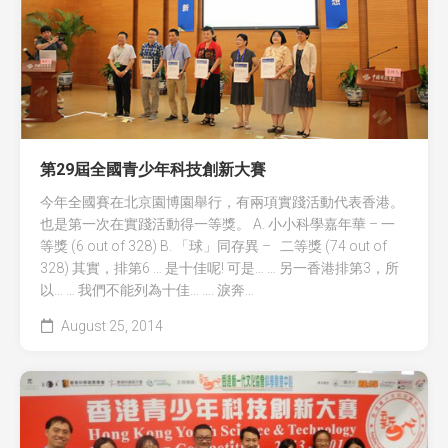
全國青少年科技創新大賽 (CASTIC)
環保黏土膠
香港青少年科技創新大賽
天然敷貼
香港學生科學比賽
澱粉之可塑性
CryptoDefender
第29屆全國青少年科技創新大賽
防撞鎖
今年全國賽在北京園博園舉行，有兩項實踐活動代表香港。
也是第一次在實踐活動得一等獎。 A. 小小科學嘉年華 – 一
音間行者
等獎 (6 out of 328) B. 「球」同存異 – 二等獎 (74 out of
328) 其實，排第6 … 是十佳呢! 可是… … 另一香港排第3，所
廿一世紀校園網絡
以… … 我們不能列為十佳… …. 淚奔…
August 25, 2014