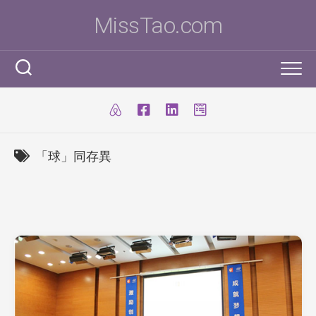
Skip
MissTao.com
to
content
工作手記
IT小百科
剪報
「球」同存異
跨學科STEM活動
柔道部
ICT Poster
科學研究科
ICT 補充
我是Ms To
柔道手帳
I.T. Team
SBA
練習時間表
我的獎項
學生得獎作品
IT比賽&活動
注意事項
我的文章
國際科學與工程大獎賽(ISEF)
九連環
自家小玩意