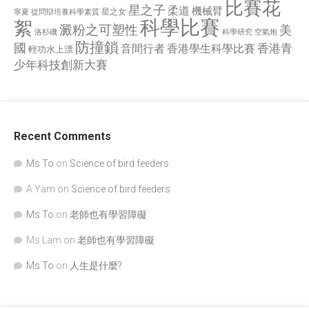
比賽花
星之子
柔道
機械臂
星之女
寧夏
從問辯培養科學素質
科學比賽
絮
澱粉之可塑性
美
洛杉磯
空氣炮
科學研究
防撞鎖
國
香港青
香港學生科學比賽
音間行者
輕功水上漂
少年科技創新大賽
Recent Comments
Ms To
on
Science of bird feeders
A Yam
on
Science of bird feeders
Ms To
on
老師也有學習障礙
Ms Lam
on
老師也有學習障礙
Ms To
on
人生是什麼?