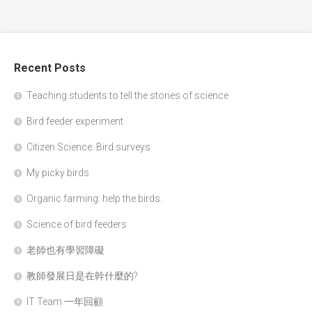
Recent Posts
Teaching students to tell the stories of science
Bird feeder experiment
Citizen Science: Bird surveys
My picky birds
Organic farming: help the birds.
Science of bird feeders
老師也有學習障礙
教師發展日是在幹什麼的?
IT Team 一年回顧