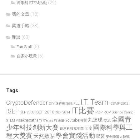
(29)
跨學科STEM活動
我的文章
(18)
柔道手帳
(33)
雜談
(63)
(5)
Fun Stuff
(5)
自家小玩意
Tags
I.T. Team
CryptoDefender
FLL
ICSMF 2012
DIY 迷你顯微鏡
IT比賽
ISEF
ISEF 2010
POP
ROV
ISEF 2008
ISEF 2014
Science Camp
全國青
九連環
visakhapatnam
X'mas 打邊爐
Youtube淘寶
STEM
交流
國際科學與工
少年科技創新大賽
印度
創意科技嘉年華
程大獎賽
學會實踐活動
天然敷貼
學習
安全降落大挑戰