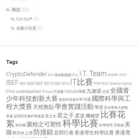
雜談
(63)
(5)
Fun Stuff
(5)
自家小玩意
Tags
I.T. Team
CryptoDefender
FLL
ICSMF 2012
DIY 迷你顯微鏡
IT比賽
ISEF
ISEF 2010
POP
ROV
ISEF 2008
ISEF 2014
Science Camp
全國青
九連環
visakhapatnam
X'mas 打邊爐
Youtube淘寶
STEM
交流
國際科學與工
少年科技創新大賽
印度
創意科技嘉年華
程大獎賽
學會實踐活動
天然敷貼
學習
安全降落大挑戰
比賽花
星之子
柔道
機械臂
星之女
寧夏
從問辯培養科學素質
科學比賽
絮
澱粉之可塑性
美
洛杉磯
空氣炮
科學研究
防撞鎖
國
香港青
香港學生科學比賽
音間行者
輕功水上漂