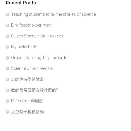
Recent Posts
Teaching students to tell the stories of science
Bird feeder experiment
Citizen Science: Bird surveys
My picky birds
Organic farming: help the birds.
Science of bird feeders
老師也有學習障礙
教師發展日是在幹什麼的?
IT Team 一年回顧
太空種子種植活動