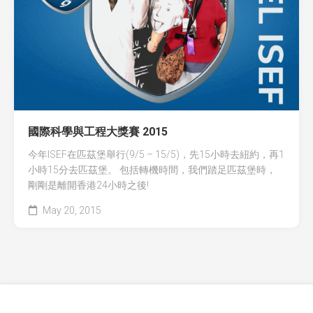
全國青少年科技創新大賽 (CASTIC)
環保黏土膠
香港青少年科技創新大賽
天然敷貼
香港學生科學比賽
澱粉之可塑性
CryptoDefender
國際科學與工程大獎賽 2015
防撞鎖
今年ISEF在匹茲堡舉行(9/5 – 15/5)，先15小時去紐約，再1
音間行者
小時15分去匹茲堡。 包括轉機時間，我們踏足匹茲堡時，
剛剛是離開香港24小時之後!
廿一世紀校園網絡
May 20, 2015