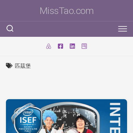
Skip
MissTao.com
to
content
工作手記
IT小百科
剪報
匹茲堡
跨學科STEM活動
柔道部
ICT Poster
科學研究科
ICT 補充
我是Ms To
柔道手帳
I.T. Team
SBA
練習時間表
我的獎項
學生得獎作品
IT比賽&活動
注意事項
我的文章
國際科學與工程大獎賽(ISEF)
九連環
自家小玩意