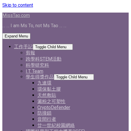
Skip to content
MissTao.com
… … I am Ms To, not Ms Tao … …
Expand Menu
工作手記
Toggle Child Menu
剪報
跨學科STEM活動
科學研究科
I.T. Team
學生得獎作品
Toggle Child Menu
九連環
環保黏土膠
天然敷貼
澱粉之可塑性
CryptoDefender
防撞鎖
音間行者
廿一世紀校園網絡