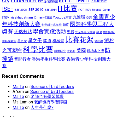
I.T. Team
CryptoDefender
FLL
ICSMF 2012
DIY 迷你顯微鏡
IT比賽
ISEF
ISEF 2010
POP
ROV
ISEF 2008
ISEF 2014
Science Camp
全國青少
九連環
visakhapatnam
X'mas 打邊爐
Youtube淘寶
STEM
交流
國際科學與工程大
年科技創新大賽
印度
創意科技嘉年華
獎賽
學會實踐活動
天然敷貼
學習
安全降落大挑戰
寧夏
從問辯培
比賽花絮
星之子
澱粉
柔道
機械臂
星之女
洛杉磯
養科學素質
科學比賽
防
之可塑性
美國
輕功水上漂
空氣炮
科學研究
撞鎖
香港青少年科技創新大
香港學生科學比賽
音間行者
賽
Recent Comments
Ms To
on
Science of bird feeders
A Yam
on
Science of bird feeders
Ms To
on
老師也有學習障礙
Ms Lam
on
老師也有學習障礙
Ms To
on
人生是什麼?