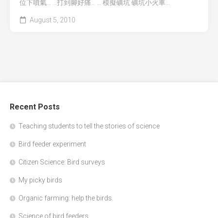
位下噴氣… …打到腳好痛… … 模擬礦坑 礦坑小火車...
August 5, 2010
Recent Posts
Teaching students to tell the stories of science
Bird feeder experiment
Citizen Science: Bird surveys
My picky birds
Organic farming: help the birds.
Science of bird feeders