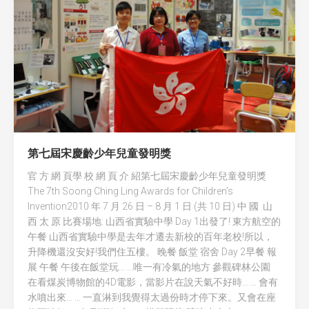
全國青少年科技創新大賽 (CASTIC)
環保黏土膠
香港青少年科技創新大賽
天然敷貼
香港學生科學比賽
澱粉之可塑性
CryptoDefender
防撞鎖
第七屆宋慶齡少年兒童發明獎
音間行者
官 方 網 頁學 校 網 頁 介 紹第七屆宋慶齡少年兒童發明獎
The 7th Soong Ching Ling Awards for Children’s
廿一世紀校園網絡
Invention2010 年 7 月 26 日 – 8 月 1 日 (共 10 日) 中 國 山
西 太 原 比賽場地: 山西省實驗中學 Day 1出發了! 東方航空的
午餐 山西省實驗中學是去年才遷去新校的百年老校!所以，
升降機還沒安好!我們住五樓。 晚餐 飯堂 宿舍 Day 2早餐 報
展 午餐 午後在飯堂玩… …唯一有冷氣的地方 參觀碑林公園
在看煤炭博物館的4D電影，當影片在說天氣不好時… … 會有
水噴出來… … 一直淋到我覺得太過份時才停下來。又會在座