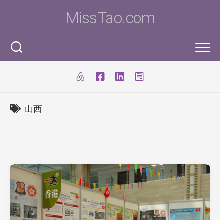
Skip
MissTao.com
to
content
工作手記
IT小百科
剪報
山西
跨學科STEM活動
柔道部
ICT Poster
科學研究科
ICT 補充
我是Ms To
柔道手帳
I.T. Team
SBA
練習時間表
我的獎項
學生得獎作品
IT比賽&活動
注意事項
我的文章
國際科學與工程大獎賽(ISEF)
九連環
自家小玩意