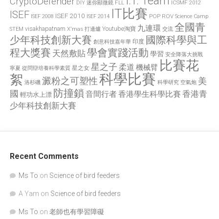
I.T. Team
CryptoDefender
FLL
ICSMF 2012
DIY 迷你顯微鏡
IT比賽
ISEF
ISEF 2010
POP
ROV
ISEF 2008
ISEF 2014
Science Camp
全國青
九連環
visakhapatnam
X'mas 打邊爐
Youtube淘寶
STEM
交流
國際科學與工
少年科技創新大賽
印度
創意科技嘉年華
程大獎賽
學會實踐活動
天然敷貼
學習
安全降落大挑戰
比賽花
星之子
柔道
機械臂
星之女
寧夏
從問辯培養科學素質
科學比賽
絮
澱粉之可塑性
美
洛杉磯
空氣炮
科學研究
防撞鎖
國
香港青
香港學生科學比賽
音間行者
輕功水上漂
少年科技創新大賽
Recent Comments
Ms To
on
Science of bird feeders
A Yam
on
Science of bird feeders
Ms To
on
老師也有學習障礙