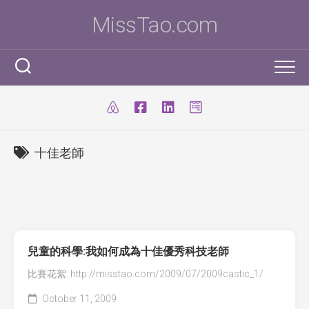
Skip
MissTao.com
to
content
工作手記
IT小百科
剪報
十佳老師
跨學科STEM活動
柔道部
ICT Poster
科學研究科
ICT 補充
我是Ms To
柔道手帳
I.T. Team
SBA
練習時間表
我的獎項
兒童的科學:我如何成為十佳優秀科技老師
學生得獎作品
IT比賽&活動
注意事項
我的文章
比賽花絮: http://misstao.com/2009/07/2009castic_1/
國際科學與工程大獎賽(ISEF)
九連環
自家小玩意
October 11, 2009