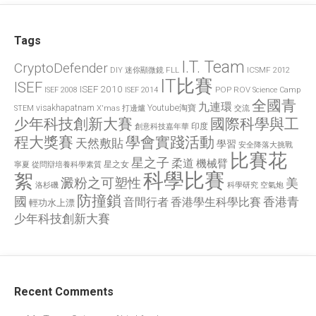
Tags
I.T. Team
CryptoDefender
FLL
ICSMF 2012
DIY 迷你顯微鏡
IT比賽
ISEF
ISEF 2010
POP
ROV
ISEF 2008
ISEF 2014
Science Camp
全國青
九連環
visakhapatnam
X'mas 打邊爐
Youtube淘寶
STEM
交流
國際科學與工
少年科技創新大賽
印度
創意科技嘉年華
程大獎賽
學會實踐活動
天然敷貼
學習
安全降落大挑戰
比賽花
星之子
柔道
機械臂
星之女
寧夏
從問辯培養科學素質
科學比賽
絮
澱粉之可塑性
美
洛杉磯
空氣炮
科學研究
防撞鎖
國
香港青
香港學生科學比賽
音間行者
輕功水上漂
少年科技創新大賽
Recent Comments