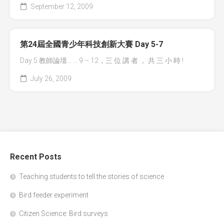
September 12, 2009
第24屆全國青少年科技創新大賽 Day 5-7
Day 5 教師論壇… … 9 – 12，三 位 講 者 ， 共 三 小 時 !
July 26, 2009
Recent Posts
Teaching students to tell the stories of science
Bird feeder experiment
Citizen Science: Bird surveys