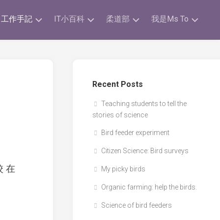
工作手記
IT小百科
柔道部
我是Ms To
剪
ICT
柔
我
報
Poster
道
的
手
獎
跨
ICT
帳
項
Recent Posts
學
補
科
充
練
我
Teaching students to tell the
STEM
習
的
SBA
stories of science
活
時
文
動
間
章
IT
Bird feeder experiment
表
比
科
自
賽
Citizen Science: Bird surveys
學
注
家
&
研
意
小
校 在
活
My picky birds
究
事
玩
動
科
項
意
Organic farming: help the birds.
I.T.
Science of bird feeders
Team