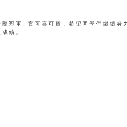
校 際 冠 軍， 實 可 喜 可 賀 ， 希 望 同 學 們 繼 續 努 
良 成 績 。