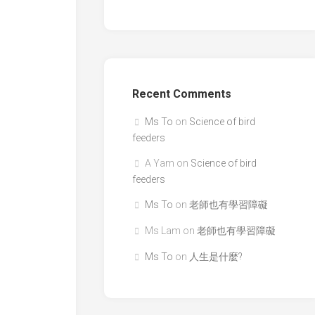
Recent Comments
Ms To
on
Science of bird
feeders
A Yam
on
Science of bird
feeders
Ms To
on
老師也有學習障礙
Ms Lam
on
老師也有學習障礙
Ms To
on
人生是什麼?