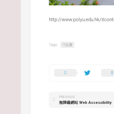
http://www.polyu.edu.hk/itcon
Tags:
IT比賽
PREVIOUS
無障礙網站 Web Accessibility