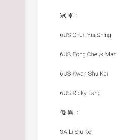
冠 軍﹕
6US Chun Yui Shing
6US Fong Cheuk Man
6US Kwan Shu Kei
6US Ricky Tang
優 異 ﹕
3A Li Siu Kei