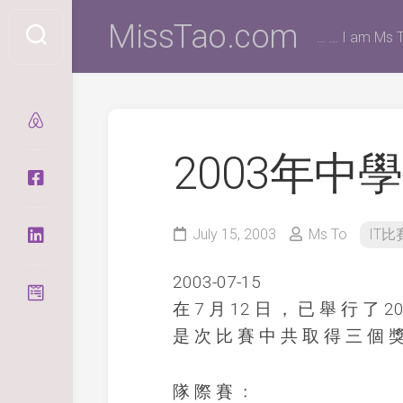
Skip
MissTao.com
to
… … I am Ms T
content
2003年
July 15, 2003
Ms To
IT比
2003-07-15
在 7 月 12 日 ， 已 舉 行 了 
是 次 比 賽 中 共 取 得 三 個 
隊 際 賽 ﹕