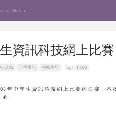
o, not Ms Tao … …
中學生資訊科技網上比賽
賽&活動
工作手記
得獎作品
Tags:
IT比賽
2003 年 中 學 生 資 訊 科 技 網 上 比 賽 的 決 賽 ， 本 
獎 項 。