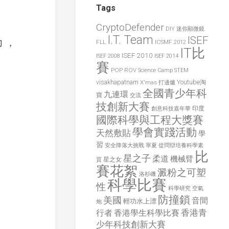
學
Tags
生
科
CryptoDefender
DIY 迷你顯微鏡
學
I.T. Team
ISEF
力 ，
FLL
ICSMF 2012
比
IT比
ISEF 2010
賽
ISEF 2008
ISEF 2014
賽
POP
ROV
Science Camp
STEM
visakhapatnam
X'mas 打邊爐
Youtube淘
全國青少年科
九連環
寶
交流
技創新大賽
印度
創意科技嘉年華
國際科學與工程大獎賽
學會實踐活動
天然敷貼
學
習
安全降落大挑戰
寧夏
從問辯培養科學素
比
星之子
柔道
機械臂
星之女
質
賽花絮
澱粉之可塑
洛杉磯
科學比賽
性
空氣
科學研究
防撞鎖
美國
音間
輕功水上漂
炮
香港青
香港學生科學比賽
行者
少年科技創新大賽