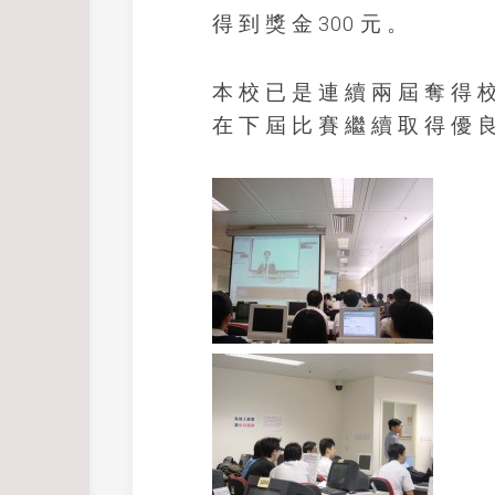
得 到 獎 金 300 元 。
本 校 已 是 連 續 兩 屆 奪 得 
在 下 屆 比 賽 繼 續 取 得 優 