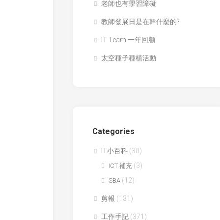
老師也有學習障礙
學
九
生
連
教師發展日是在幹什麼的?
得
環
獎
IT Team 一年回顧
環
作
保
品
太空種子種植活動
黏
國
土
際
膠
科
天
學
然
與
敷
工
貼
程
Categories
大
澱
獎
IT小百科
(30)
粉
賽
之
(3)
ICT 補充
(ISEF)
可
(12)
SBA
塑
全
性
國
剪報
(131)
青
CryptoDefender
少
工作手記
(371)