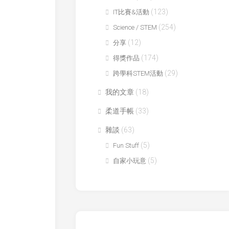
年
防
(123)
IT比賽&活動
科
撞
技
(254)
Science / STEM
鎖
創
(12)
分享
新
音
大
間
(174)
得獎作品
賽
行
(29)
跨學科STEM活動
(CASTIC)
者
我的文章
(18)
香
廿
港
一
柔道手帳
(33)
青
世
少
紀
雜談
(63)
年
校
科
(5)
園
Fun Stuff
技
網
(5)
自家小玩意
創
絡
新
大
賽
香
港