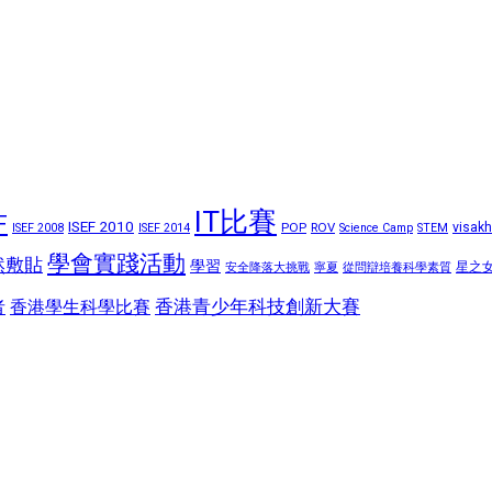
IT比賽
F
ISEF 2010
POP
ROV
visak
ISEF 2008
ISEF 2014
Science Camp
STEM
學會實踐活動
然敷貼
學習
星之
安全降落大挑戰
寧夏
從問辯培養科學素質
香港青少年科技創新大賽
香港學生科學比賽
者