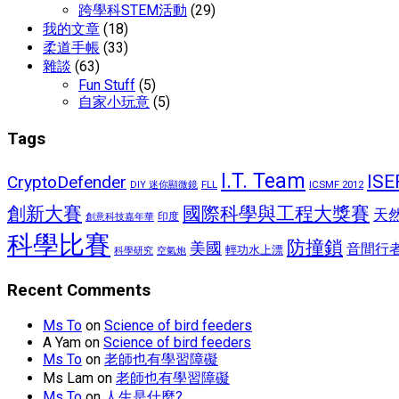
跨學科STEM活動
(29)
我的文章
(18)
柔道手帳
(33)
雜談
(63)
Fun Stuff
(5)
自家小玩意
(5)
Tags
I.T. Team
ISE
CryptoDefender
FLL
ICSMF 2012
DIY 迷你顯微鏡
國際科學與工程大獎賽
創新大賽
天
印度
創意科技嘉年華
科學比賽
防撞鎖
美國
音間行
輕功水上漂
空氣炮
科學研究
Recent Comments
Ms To
on
Science of bird feeders
A Yam
on
Science of bird feeders
Ms To
on
老師也有學習障礙
Ms Lam
on
老師也有學習障礙
Ms To
on
人生是什麼?