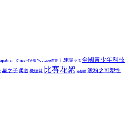
全國青少年科技
九連環
hapatnam
X'mas 打邊爐
Youtube淘寶
交流
比賽花絮
星之子
澱粉之可塑性
柔道
機械臂
女
洛杉磯