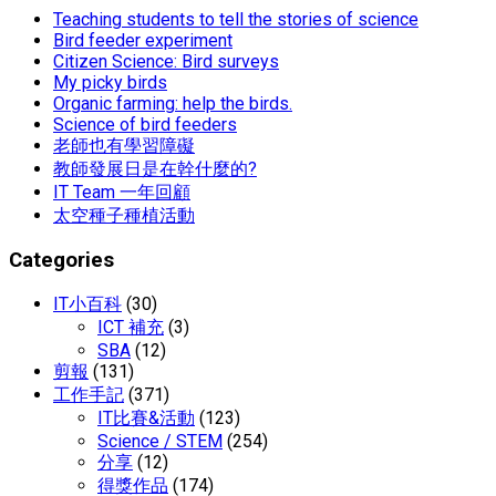
Teaching students to tell the stories of science
Bird feeder experiment
Citizen Science: Bird surveys
My picky birds
Organic farming: help the birds.
Science of bird feeders
老師也有學習障礙
教師發展日是在幹什麼的?
IT Team 一年回顧
太空種子種植活動
Categories
IT小百科
(30)
ICT 補充
(3)
SBA
(12)
剪報
(131)
工作手記
(371)
IT比賽&活動
(123)
Science / STEM
(254)
分享
(12)
得獎作品
(174)