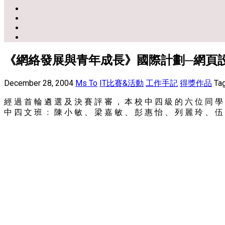
《網絡發展與青年成長》國際計劃─網頁
December 28, 2004
Ms To
IT比賽&活動
工作手記
得獎作品
Ta
經 過 首 輪 遴 選 及 決 賽 評 審 ， 本 校 中 四 級 的 六 位 同 學
中 四 文 班 ﹕ 陳 小 敏 、 梁 嘉 敏 、 彭 惠 怡 、 列 麗 玲 、 伍