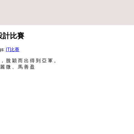
設計比賽
gs:
IT比賽
 ， 脫 穎 而 出 得 到 亞 軍 。
 麗 微 、 馬 善 盈