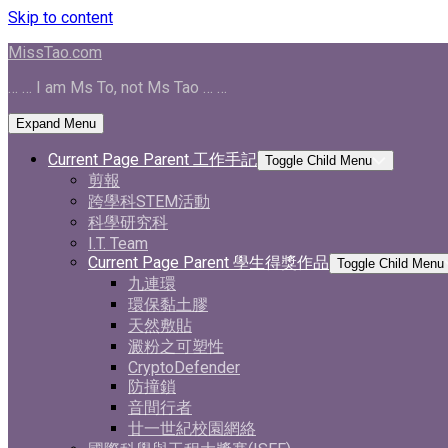
Skip to content
MissTao.com
… … I am Ms To, not Ms Tao … …
Expand Menu
Current Page Parent
工作手記
Toggle Child Menu
剪報
跨學科STEM活動
科學研究科
I.T. Team
Current Page Parent
學生得獎作品
Toggle Child Menu
九連環
環保黏土膠
天然敷貼
澱粉之可塑性
CryptoDefender
防撞鎖
音間行者
廿一世紀校園網絡