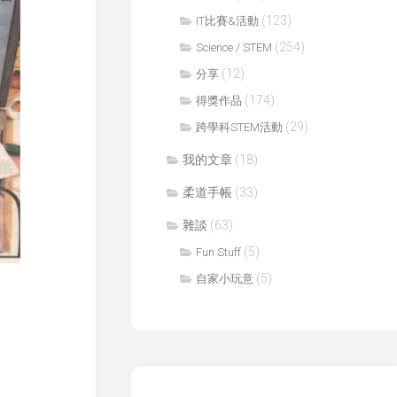
年
防
(123)
IT比賽&活動
科
撞
技
(254)
Science / STEM
鎖
創
(12)
分享
新
音
大
間
(174)
得獎作品
賽
行
(29)
跨學科STEM活動
(CASTIC)
者
我的文章
(18)
香
廿
港
一
柔道手帳
(33)
青
世
少
紀
雜談
(63)
年
校
科
(5)
園
Fun Stuff
技
網
(5)
自家小玩意
創
絡
新
大
賽
香
港