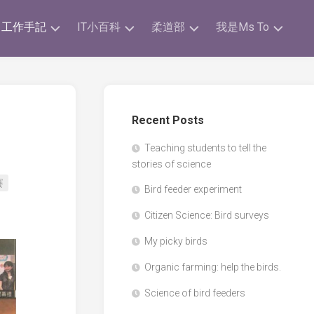
工作手記
IT小百科
柔道部
我是Ms To
剪
ICT
柔
我
報
Poster
道
的
手
獎
跨
ICT
帳
項
Recent Posts
學
補
科
充
練
我
Teaching students to tell the
STEM
習
的
SBA
stories of science
活
時
文
動
間
章
賽
IT
Bird feeder experiment
表
比
科
自
賽
Citizen Science: Bird surveys
學
注
家
&
研
意
小
活
My picky birds
究
事
玩
動
科
項
意
Organic farming: help the birds.
I.T.
Science of bird feeders
Team