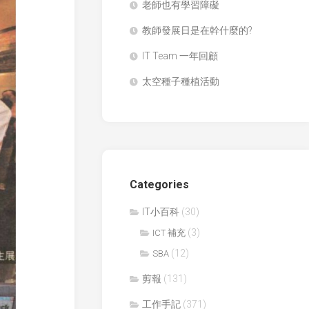
老師也有學習障礙
學
九
生
連
教師發展日是在幹什麼的?
得
環
獎
IT Team 一年回顧
環
作
保
品
太空種子種植活動
黏
國
土
際
膠
科
天
學
然
與
敷
工
貼
程
Categories
大
澱
獎
IT小百科
(30)
粉
賽
之
(3)
ICT 補充
(ISEF)
可
(12)
SBA
塑
全
性
國
剪報
(131)
青
CryptoDefender
少
工作手記
(371)