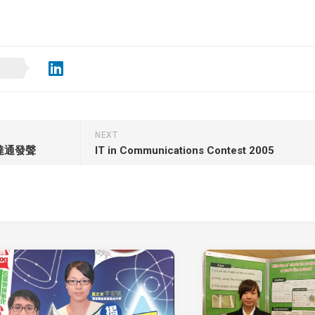
NEXT
達通發聲
IT in Communications Contest 2005