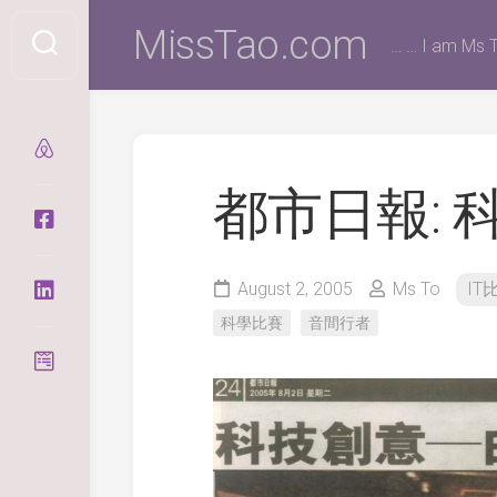
Skip
MissTao.com
to
… … I am Ms T
content
都市日報: 
August 2, 2005
Ms To
IT
科學比賽
音間行者