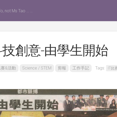
o, not Ms Tao … …
科技創意-由學生開始
比賽&活動
Science / STEM
剪報
工作手記
Tags:
IT比