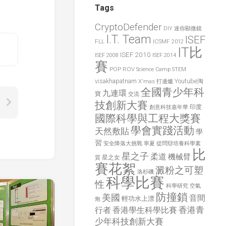
學
Tags
生
科
CryptoDefender
DIY 迷你顯微鏡
學
I.T. Team
ISEF
FLL
ICSMF 2012
比
IT比
ISEF 2010
賽
ISEF 2008
ISEF 2014
賽
POP
ROV
Science Camp
STEM
visakhapatnam
X'mas 打邊爐
Youtube淘
全國青少年科
九連環
寶
交流
技創新大賽
印度
創意科技嘉年華
國際科學與工程大獎賽
學會實踐活動
天然敷貼
學
習
安全降落大挑戰
寧夏
從問辯培養科學素
比
星之子
柔道
機械臂
星之女
質
賽花絮
澱粉之可塑
洛杉磯
科學比賽
性
空氣
科學研究
防撞鎖
美國
音間
輕功水上漂
炮
香港青
香港學生科學比賽
行者
少年科技創新大賽