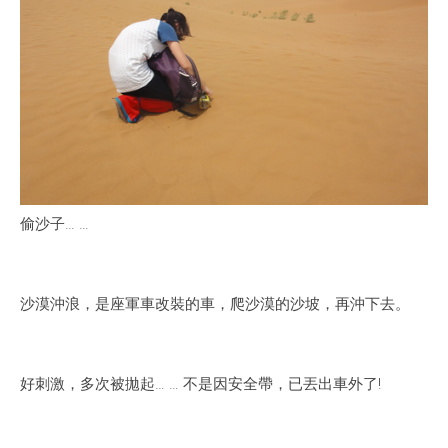
偷沙子… …
沙漠沖浪，是座軍車改裝的車，爬沙漠的沙坡，再沖下去。
好刺激，多次被拋起… … 不是因安全帶，已丟出車外了!