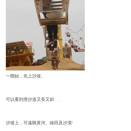
一開始，先上沙坡。
可以看到滑沙道又長又斜… …
沙坡上，可遠眺黃河、綠田及沙漠!