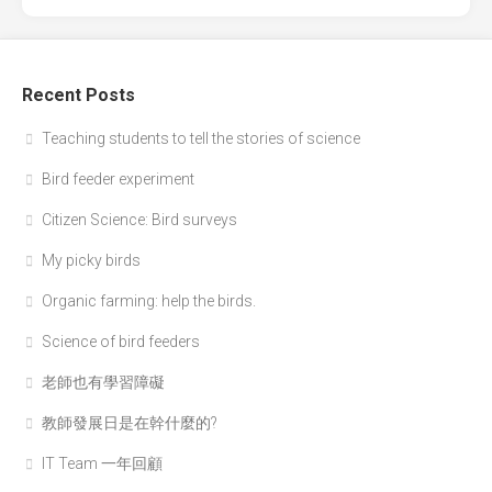
Recent Posts
Teaching students to tell the stories of science
Bird feeder experiment
Citizen Science: Bird surveys
My picky birds
Organic farming: help the birds.
Science of bird feeders
老師也有學習障礙
教師發展日是在幹什麼的?
IT Team 一年回顧