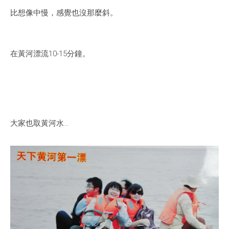
比想像中慢，感覺也沒那麼斜。
在黃河漂流10-15分鐘。
大家也取黃河水…