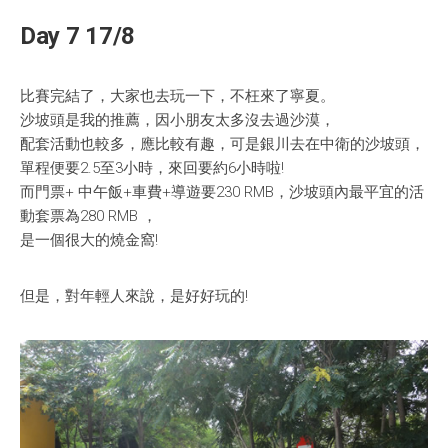
全國青少年科技創新大賽 (CASTIC)
環保黏土膠
Day 7 17/8
香港青少年科技創新大賽
天然敷貼
比賽完結了，大家也去玩一下，不枉來了寧夏。
香港學生科學比賽
澱粉之可塑性
沙坡頭是我的推薦，因小朋友太多沒去過沙漠，
配套活動也較多，應比較有趣，可是銀川去在中衛的沙坡頭，
CryptoDefender
單程便要2.5至3小時，來回要約6小時啦!
而門票+ 中午飯+車費+導遊要230 RMB，沙坡頭內最平宜的活
防撞鎖
動套票為280 RMB ，
是一個很大的燒金窩!
音間行者
廿一世紀校園網絡
但是，對年輕人來說，是好好玩的!