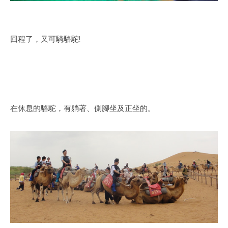
回程了，又可騎駱駝!
在休息的駱駝，有躺著、側腳坐及正坐的。