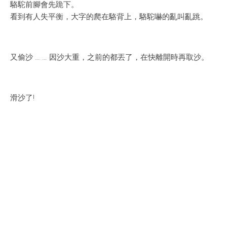
駱駝前腳會先跪下。
看到有人失平衡，大字的爬在駱背上，駱駝嚇的亂叫亂跳。
又偷沙 … … 因沙大重，之前的都丟了，在快離開時再取沙。
滑沙了!