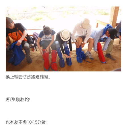
換上鞋套防沙跑進鞋裡。
呵呵! 騎駱駝!
也有差不多10-15分鐘!