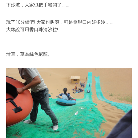
下沙坡，大家也把手鬆開了… …
玩了10分鐘吧! 大家也叫爽… 可是發現口內好多沙… …
大夥說可用香口珠清沙粒!
滑草，草為綠色尼龍。