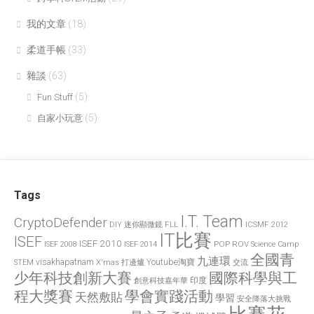
我的文章
(18)
柔道手帳
(33)
雜談
(63)
(5)
Fun Stuff
(5)
自家小玩意
Tags
I.T. Team
CryptoDefender
FLL
ICSMF 2012
DIY 迷你顯微鏡
IT比賽
ISEF
ISEF 2010
POP
ROV
ISEF 2008
ISEF 2014
Science Camp
全國青
九連環
visakhapatnam
X'mas 打邊爐
Youtube淘寶
STEM
交流
國際科學與工
少年科技創新大賽
印度
創意科技嘉年華
程大獎賽
學會實踐活動
天然敷貼
學習
安全降落大挑戰