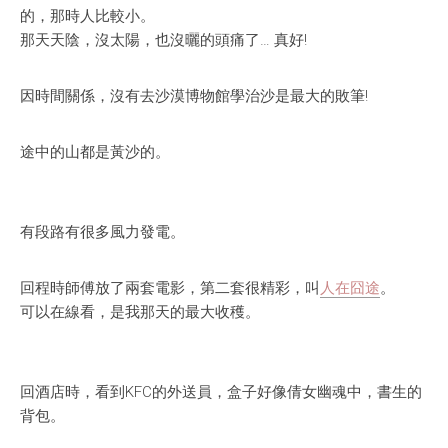
的，那時人比較小。
那天天陰，沒太陽，也沒曬的頭痛了… 真好!
因時間關係，沒有去沙漠博物館學治沙是最大的敗筆!
途中的山都是黃沙的。
有段路有很多風力發電。
回程時師傅放了兩套電影，第二套很精彩，叫
人在囧途
。
可以在線看，是我那天的最大收穫。
回酒店時，看到KFC的外送員，盒子好像倩女幽魂中，書生的
背包。