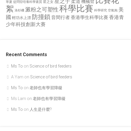
比賽花
星之子
柔道
機械臂
星之女
寧夏
從問辯培養科學素質
科學比賽
絮
澱粉之可塑性
美
洛杉磯
空氣炮
科學研究
防撞鎖
國
香港青
香港學生科學比賽
音間行者
輕功水上漂
少年科技創新大賽
Recent Comments
Ms To
on
Science of bird feeders
A Yam
on
Science of bird feeders
Ms To
on
老師也有學習障礙
Ms Lam
on
老師也有學習障礙
Ms To
on
人生是什麼?