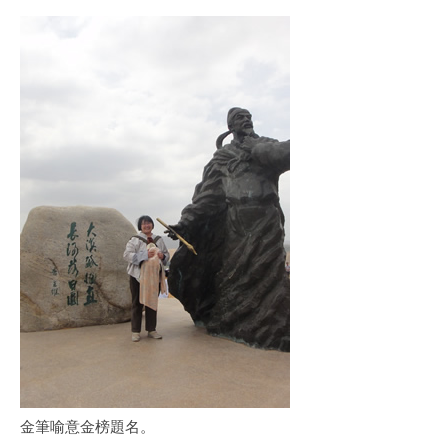
金筆喻意金榜題名。