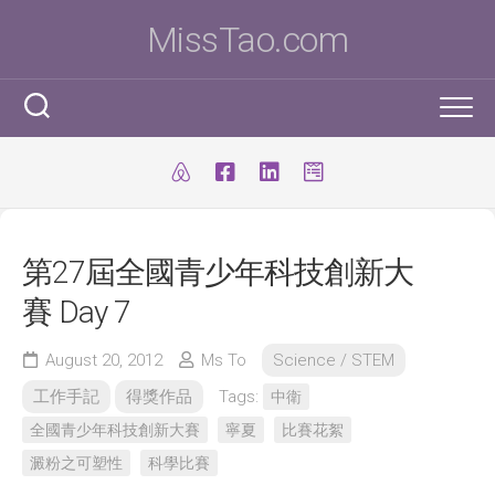
Skip
MissTao.com
to
content
工作手記
IT小百科
剪報
第27屆全國青少年科技創新大
跨學科STEM活動
柔道部
ICT Poster
賽 Day 7
科學研究科
ICT 補充
我是Ms To
柔道手帳
August 20, 2012
Ms To
Science / STEM
I.T. Team
SBA
練習時間表
我的獎項
工作手記
得獎作品
Tags:
中衛
學生得獎作品
IT比賽&活動
注意事項
我的文章
全國青少年科技創新大賽
寧夏
比賽花絮
澱粉之可塑性
科學比賽
國際科學與工程大獎賽(ISEF)
九連環
自家小玩意