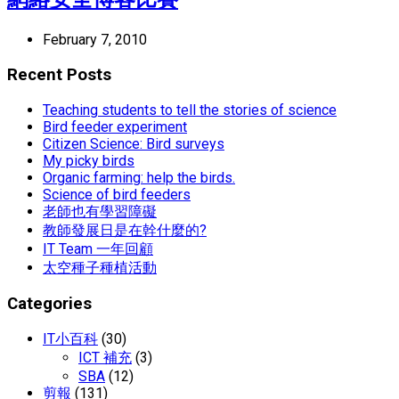
February 7, 2010
Recent Posts
Teaching students to tell the stories of science
Bird feeder experiment
Citizen Science: Bird surveys
My picky birds
Organic farming: help the birds.
Science of bird feeders
老師也有學習障礙
教師發展日是在幹什麼的?
IT Team 一年回顧
太空種子種植活動
Categories
IT小百科
(30)
ICT 補充
(3)
SBA
(12)
剪報
(131)