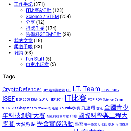
工作手記
(371)
IT比賽&活動
(123)
Science / STEM
(254)
分享
(12)
得獎作品
(174)
跨學科STEM活動
(29)
我的文章
(18)
柔道手帳
(33)
雜談
(63)
Fun Stuff
(5)
自家小玩意
(5)
Tags
I.T. Team
CryptoDefender
FLL
ICSMF 2012
DIY 迷你顯微鏡
IT比賽
ISEF
ISEF 2010
POP
ROV
ISEF 2008
ISEF 2014
Science Camp
全國青少
九連環
visakhapatnam
X'mas 打邊爐
Youtube淘寶
STEM
交流
國際科學與工程大
年科技創新大賽
印度
創意科技嘉年華
獎賽
學會實踐活動
天然敷貼
學習
安全降落大挑戰
寧夏
從問辯培