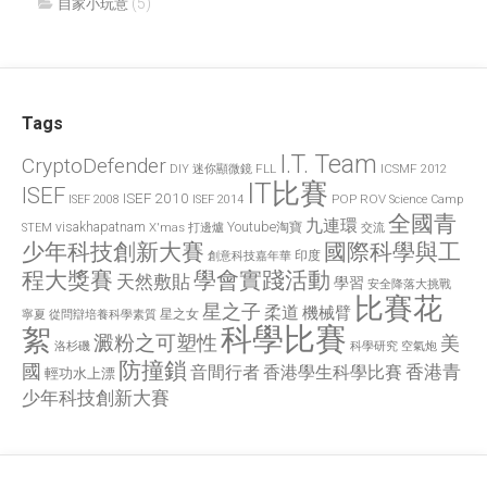
(5)
自家小玩意
Tags
I.T. Team
CryptoDefender
FLL
ICSMF 2012
DIY 迷你顯微鏡
IT比賽
ISEF
ISEF 2010
POP
ROV
ISEF 2008
ISEF 2014
Science Camp
全國青
九連環
visakhapatnam
X'mas 打邊爐
Youtube淘寶
STEM
交流
國際科學與工
少年科技創新大賽
印度
創意科技嘉年華
程大獎賽
學會實踐活動
天然敷貼
學習
安全降落大挑戰
比賽花
星之子
柔道
機械臂
星之女
寧夏
從問辯培養科學素質
科學比賽
絮
澱粉之可塑性
美
洛杉磯
空氣炮
科學研究
防撞鎖
國
香港青
香港學生科學比賽
音間行者
輕功水上漂
少年科技創新大賽