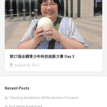
第27屆全國青少年科技創新大賽 Day 3
August 20, 2012
Recent Posts
Teaching students to tell the stories of science
Bird feeder experiment