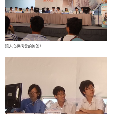
讓人心臟病發的搶答!!