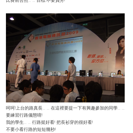
比賽前合照… … 目標:不要負分!
呵呵!上台的路真長… … 在這裡要提一下有興趣參加的同學… …
要練習行路儀態唷!
我的學生… … 行路挺好看! 把長衫穿的很好看!
不要小看行路的短短幾秒!