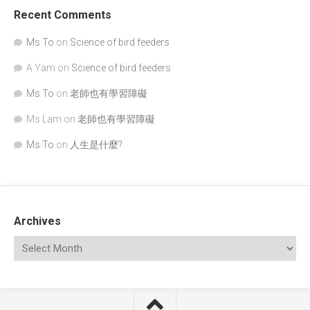
Recent Comments
Ms To
on
Science of bird feeders
A Yam
on
Science of bird feeders
Ms To
on
老師也有學習障礙
Ms Lam
on
老師也有學習障礙
Ms To
on
人生是什麼?
Archives