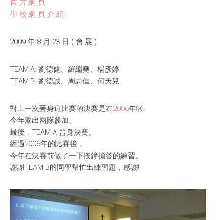
官 方 網 頁
全國青少年科技創新大賽 (CASTIC)
環保黏土膠
學 校 網 頁 介 紹
香港青少年科技創新大賽
天然敷貼
2009 年 8 月 23 日 ( 會 展 )
香港學生科學比賽
澱粉之可塑性
TEAM A: 劉德健、羅繼堯、楊彥婷
CryptoDefender
TEAM B: 劉德誠、周志佳、何天兒
防撞鎖
對上一次晉身這比賽的決賽是在
2006
年啦!
音間行者
今年派出兩隊參加。
最後，TEAM A 晉身決賽。
廿一世紀校園網絡
經過2006年的比賽後，
今年在決賽前做了一下按鐘搶答的練習。
謝謝TEAM B的同學幫忙出練習題，感謝!