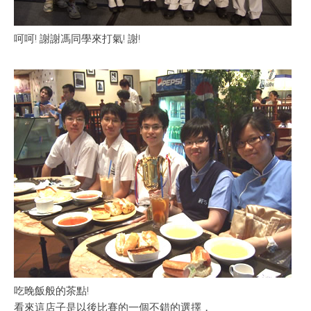
呵呵! 謝謝馮同學來打氣! 謝!
吃晚飯般的茶點!
看來這店子是以後比賽的一個不錯的選擇，