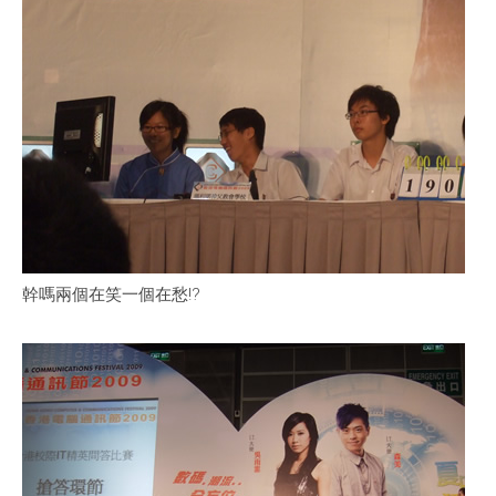
幹嗎兩個在笑一個在愁!?