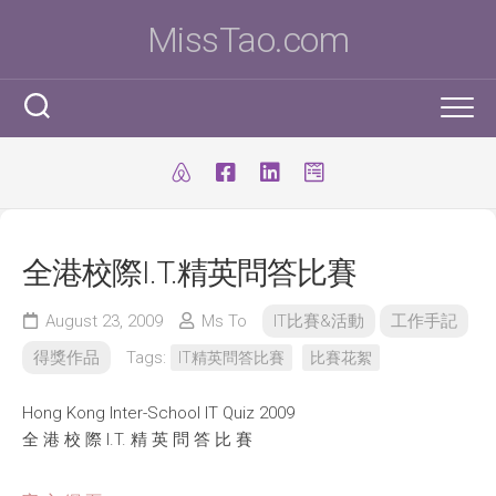
Skip
MissTao.com
to
content
工作手記
IT小百科
剪報
全港校際I.T.精英問答比賽
跨學科STEM活動
柔道部
ICT Poster
科學研究科
August 23, 2009
Ms To
IT比賽&活動
工作手記
ICT 補充
我是Ms To
柔道手帳
得獎作品
Tags:
IT精英問答比賽
比賽花絮
I.T. Team
SBA
練習時間表
我的獎項
Hong Kong Inter-School IT Quiz 2009
學生得獎作品
IT比賽&活動
注意事項
我的文章
全 港 校 際 I.T. 精 英 問 答 比 賽
國際科學與工程大獎賽(ISEF)
九連環
自家小玩意