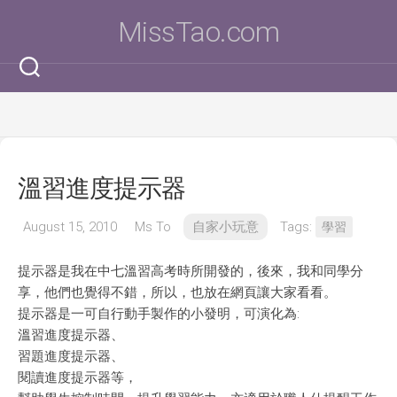
Skip
MissTao.com
to
content
溫習進度提示器
August 15, 2010
Ms To
自家小玩意
Tags:
學習
提示器是我在中七溫習高考時所開發的，後來，我和同學分
享，他們也覺得不錯，所以，也放在網頁讓大家看看。
提示器是一可自行動手製作的小發明，可演化為:
溫習進度提示器、
習題進度提示器、
閱讀進度提示器等，