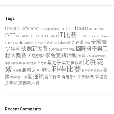
Tags
I.T. Team
CryptoDefender
FLL
ICSMF 2012
DIY 迷你顯微鏡
IT比賽
ISEF
ISEF 2010
POP
ROV
ISEF 2008
ISEF 2014
Science Camp
全國青
九連環
visakhapatnam
X'mas 打邊爐
Youtube淘寶
STEM
交流
國際科學與工
少年科技創新大賽
印度
創意科技嘉年華
程大獎賽
學會實踐活動
天然敷貼
學習
安全降落大挑戰
比賽花
星之子
柔道
機械臂
星之女
寧夏
從問辯培養科學素質
科學比賽
絮
澱粉之可塑性
美
洛杉磯
空氣炮
科學研究
防撞鎖
國
香港青
香港學生科學比賽
音間行者
輕功水上漂
少年科技創新大賽
Recent Comments