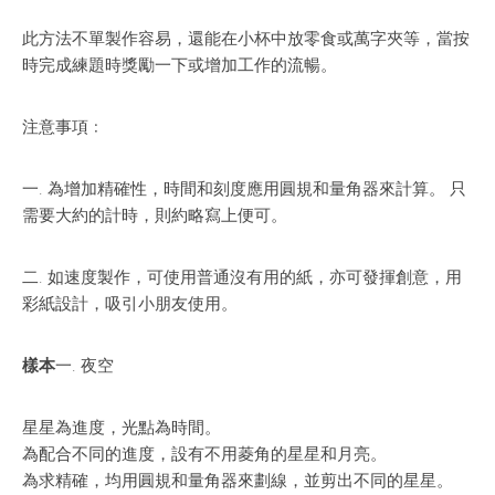
此方法不單製作容易，還能在小杯中放零食或萬字夾等，當按
時完成練題時獎勵一下或增加工作的流暢。
注意事項﹕
一. 為增加精確性，時間和刻度應用圓規和量角器來計算。 只
需要大約的計時，則約略寫上便可。
二. 如速度製作，可使用普通沒有用的紙，亦可發揮創意，用
彩紙設計，吸引小朋友使用。
樣本
一. 夜空
星星為進度，光點為時間。
為配合不同的進度，設有不用菱角的星星和月亮。
為求精確，均用圓規和量角器來劃線，並剪出不同的星星。