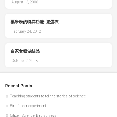
August 13, 2006
粟米粉的特異功能: 避蛋衣
February 24, 2012
自家食糖做結晶
October 2, 2008
Recent Posts
Teaching students to tell the stories of science
Bird feeder experiment
Citizen Science: Bird surveys