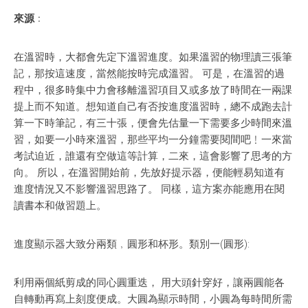
來源
﹕
在溫習時，大都會先定下溫習進度。如果溫習的物理讀三張筆
記，那按這速度，當然能按時完成溫習。 可是，在溫習的過
程中，很多時集中力會移離溫習項目又或多放了時間在一兩課
提上而不知道。想知道自己有否按進度溫習時，總不成跑去計
算一下時筆記，有三十張，便會先估量一下需要多少時間來溫
習，如要一小時來溫習，那些平均一分鐘需要閱間吧﹗一來當
考試迫近，誰還有空做這等計算，二來，這會影響了思考的方
向。 所以，在溫習開始前，先放好提示器，便能輕易知道有
進度情況又不影響溫習思路了。 同樣，這方案亦能應用在閱
讀書本和做習題上。
進度顯示器大致分兩類﹐圓形和杯形。類別一(圓形):
利用兩個紙剪成的同心圓重迭， 用大頭針穿好，讓兩圓能各
自轉動再寫上刻度便成。大圓為顯示時間，小圓為每時間所需