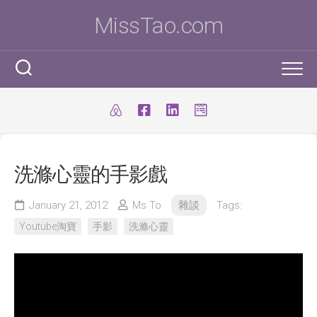
Skip
MissTao.com
to
content
工作手記
IT小百科
剪報
洗滌心靈的手影戲
跨學科STEM活動
柔道部
ICT Poster
科學研究科
January 21, 2012
Ms To
雜談
Tags:
ICT 補充
我是Ms To
柔道手帳
Youtube淘寶
手影
洗滌心靈
I.T. Team
SBA
練習時間表
我的獎項
學生得獎作品
IT比賽&活動
注意事項
我的文章
國際科學與工程大獎賽(ISEF)
九連環
自家小玩意