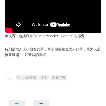
全國青少年科技創新大賽 (CASTIC)
環保黏土膠
香港青少年科技創新大賽
天然敷貼
香港學生科學比賽
澱粉之可塑性
每次看，也讓我有”What a wonderful world” 的感覺!
CryptoDefender
防撞鎖
特別是大人玩小朋友的手，而小朋友拉住大人的手，而大人最
後要離開… …好新鮮的演繹!
音間行者
廿一世紀校園網絡
Tags:
Youtube淘寶
手影
洗滌心靈