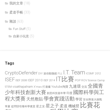
我的文章
(18)
柔道手帳
(33)
雜談
(63)
(5)
Fun Stuff
(5)
自家小玩意
Tags
I.T. Team
CryptoDefender
FLL
ICSMF 2012
DIY 迷你顯微鏡
IT比賽
ISEF
ISEF 2010
POP
ROV
ISEF 2008
ISEF 2014
Science Camp
全國青
九連環
visakhapatnam
X'mas 打邊爐
Youtube淘寶
STEM
交流
國際科學與工
少年科技創新大賽
印度
創意科技嘉年華
程大獎賽
學會實踐活動
天然敷貼
學習
安全降落大挑戰
比賽花
星之子
柔道
機械臂
星之女
寧夏
從問辯培養科學素質