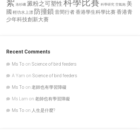
科學比賽
絮
澱粉之可塑性
美
洛杉磯
空氣炮
科學研究
防撞鎖
國
香港青
香港學生科學比賽
音間行者
輕功水上漂
少年科技創新大賽
Recent Comments
Ms To
on
Science of bird feeders
A Yam
on
Science of bird feeders
Ms To
on
老師也有學習障礙
Ms Lam
on
老師也有學習障礙
Ms To
on
人生是什麼?