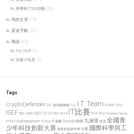
(29)
跨學科STEM活動
我的文章
(18)
柔道手帳
(33)
雜談
(63)
(5)
Fun Stuff
(5)
自家小玩意
Tags
I.T. Team
CryptoDefender
FLL
ICSMF 2012
DIY 迷你顯微鏡
IT比賽
ISEF
ISEF 2010
POP
ROV
ISEF 2008
ISEF 2014
Science Camp
全國青
九連環
visakhapatnam
X'mas 打邊爐
Youtube淘寶
STEM
交流
國際科學與工
少年科技創新大賽
印度
創意科技嘉年華