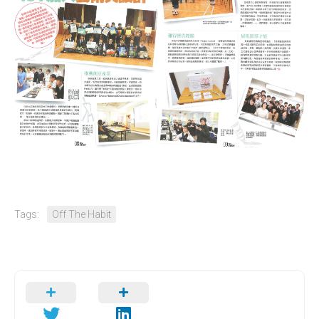
全國青少年科技創新大賽 (CASTIC)
環保黏土膠
香港青少年科技創新大賽
天然敷貼
香港學生科學比賽
澱粉之可塑性
CryptoDefender
防撞鎖
音間行者
廿一世紀校園網絡
Tags:
Off The Habit