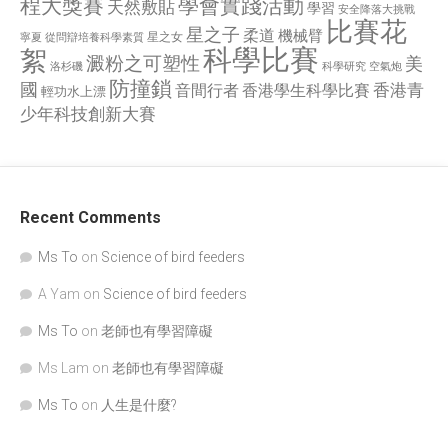
程大獎賽
學會實踐活動
天然敷貼
學習
安全降落大挑戰
比賽花
星之子
柔道
機械臂
星之女
寧夏
從問辯培養科學素質
科學比賽
絮
澱粉之可塑性
美
洛杉磯
空氣炮
科學研究
防撞鎖
國
香港青
香港學生科學比賽
音間行者
輕功水上漂
少年科技創新大賽
Recent Comments
Ms To
on
Science of bird feeders
A Yam
on
Science of bird feeders
Ms To
on
老師也有學習障礙
Ms Lam
on
老師也有學習障礙
Ms To
on
人生是什麼?