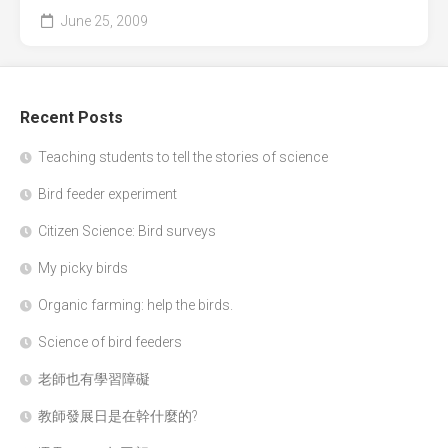
June 25, 2009
Recent Posts
Teaching students to tell the stories of science
Bird feeder experiment
Citizen Science: Bird surveys
My picky birds
Organic farming: help the birds.
Science of bird feeders
老師也有學習障礙
教師發展日是在幹什麼的?