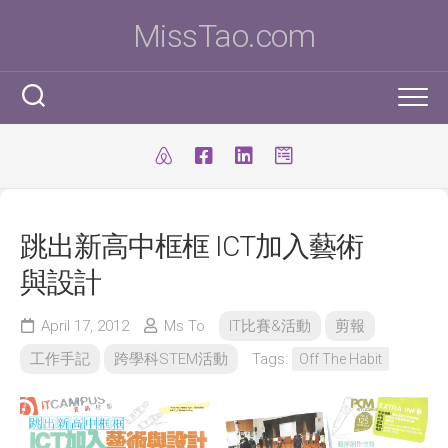
Skip
MissTao.com
to
content
工作手記
IT小百科
剪報
跳出新高中框框 ICT加入藝術
跨學科STEM活動
柔道部
ICT Poster
與設計
科學研究科
ICT 補充
我是Ms To
柔道手帳
April 17, 2012
Ms To
IT比賽&活動
剪報
I.T. Team
SBA
練習時間表
我的獎項
工作手記
跨學科STEM活動
Tags:
Off The Habit
學生得獎作品
IT比賽&活動
注意事項
我的文章
國際科學與工程大獎賽(ISEF)
九連環
自家小玩意