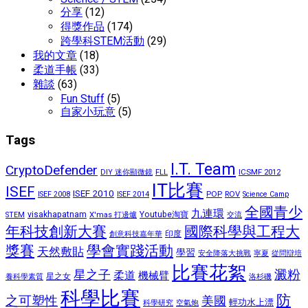
分享
(12)
得獎作品
(174)
跨學科STEM活動
(29)
我的文章
(18)
柔道手帳
(33)
雜談
(63)
Fun Stuff
(5)
自家小玩意
(5)
Tags
I.T. Team
CryptoDefender
FLL
ICSMF 2012
DIY 迷你顯微鏡
IT比賽
ISEF
ISEF 2010
POP
ROV
ISEF 2008
ISEF 2014
Science Camp
全國青少
九連環
visakhapatnam
X'mas 打邊爐
Youtube淘寶
STEM
交流
國際科學與工程大
年科技創新大賽
印度
創意科技嘉年華
獎賽
學會實踐活動
天然敷貼
學習
安全降落大挑戰
寧夏
從問辯培
比賽花絮
星之子
澱粉
柔道
機械臂
星之女
洛杉磯
養科學素質
科學比賽
防
之可塑性
美國
輕功水上漂
空氣炮
科學研究