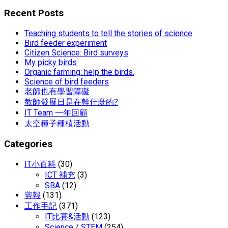
Recent Posts
Teaching students to tell the stories of science
Bird feeder experiment
Citizen Science: Bird surveys
My picky birds
Organic farming: help the birds.
Science of bird feeders
老師也有學習障礙
教師發展日是在幹什麼的?
IT Team 一年回顧
太空種子種植活動
Categories
IT小百科
(30)
ICT 補充
(3)
SBA
(12)
剪報
(131)
工作手記
(371)
IT比賽&活動
(123)
Science / STEM
(254)