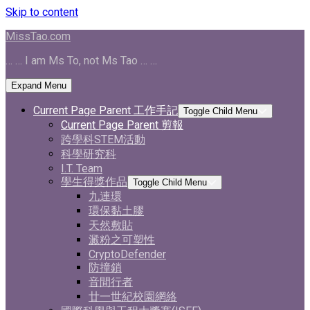
Skip to content
MissTao.com
… … I am Ms To, not Ms Tao … …
Expand Menu
Current Page Parent
工作手記
Toggle Child Menu
Current Page Parent
剪報
跨學科STEM活動
科學研究科
I.T. Team
學生得獎作品
Toggle Child Menu
九連環
環保黏土膠
天然敷貼
澱粉之可塑性
CryptoDefender
防撞鎖
音間行者
廿一世紀校園網絡